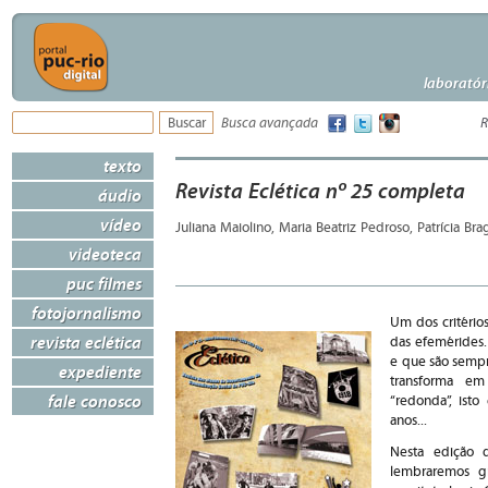
laboratór
Busca avançada
R
texto
Revista Eclética nº 25 completa
áudio
vídeo
Juliana Maiolino, Maria Beatriz Pedroso, Patrícia Br
videoteca
puc filmes
fotojornalismo
Um dos critério
revista eclética
das efemérides. 
e que são semp
expediente
transforma em
fale conosco
“redonda”, ist
anos...
Nesta edição d
lembraremos g