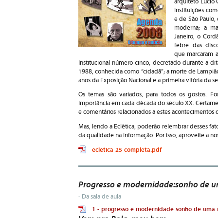
arquiteto Lucio
instituições co
e de São Paulo, 
moderna; a mai
Janeiro, o Cord
febre das disc
que marcaram a 
Institucional número cinco, decretado durante a di
1988, conhecida como “cidadã”; a morte de Lampiã
anos da Exposição Nacional e a primeira vitória da 
Os temas são variados, para todos os gostos. F
importância em cada década do século XX. Certamente 
e comentários relacionados a estes acontecimentos 
Mas, lendo a Eclética, poderão relembrar desses fato
da qualidade na informação. Por isso, aproveite a n
ecletica 25 completa.pdf
Progresso e modernidade:sonho de 
- Da sala de aula
1 - progresso e modernidade sonho de uma 