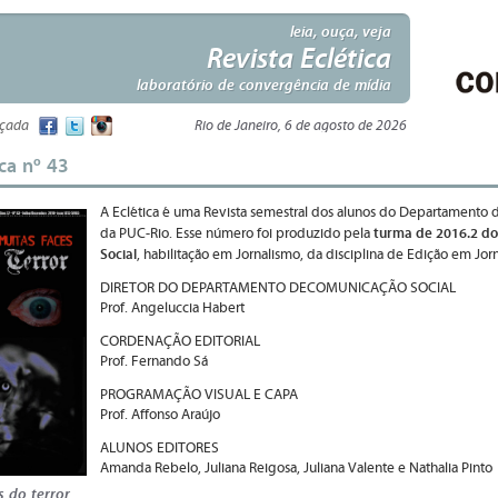
leia, ouça, veja
Revista Eclética
laboratório de convergência de mídia
nçada
Rio de Janeiro, 6 de agosto de 2026
ica nº 43
A Eclética é uma Revista semestral dos alunos do Departamento 
turma de 2016.2 do
da PUC-Rio. Esse número foi produzido pela
Social
, habilitação em Jornalismo, da disciplina de Edição em Jor
DIRETOR DO DEPARTAMENTO DECOMUNICAÇÃO SOCIAL
Prof. Angeluccia Habert
CORDENAÇÃO EDITORIAL
Prof. Fernando Sá
PROGRAMAÇÃO VISUAL E CAPA
Prof. Affonso Araújo
ALUNOS EDITORES
Amanda Rebelo, Juliana Reigosa, Juliana Valente e Nathalia Pinto
s do terror