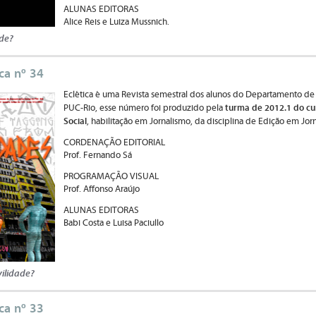
ALUNAS EDITORAS
Alice Reis e Luiza Mussnich.
de?
ica nº 34
Eclética é uma Revista semestral dos alunos do Departamento de
turma de 2012.1 do cu
PUC-Rio, esse número foi produzido pela
Social
, habilitação em Jornalismo, da disciplina de Edição em Jor
CORDENAÇÃO EDITORIAL
Prof. Fernando Sá
PROGRAMAÇÃO VISUAL
Prof. Affonso Araújo
ALUNAS EDITORAS
Babi Costa e Luisa Paciullo
vilidade?
ica nº 33