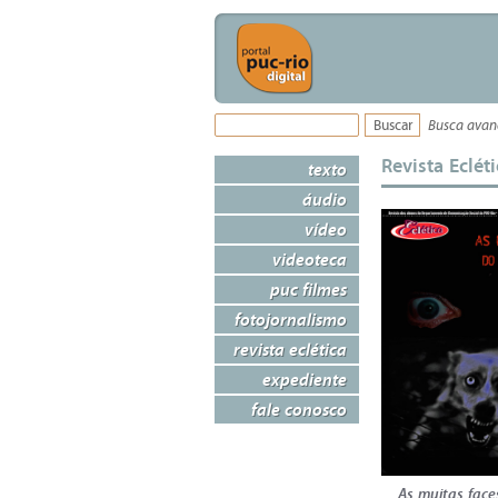
Busca ava
Revista Eclét
texto
áudio
vídeo
videoteca
puc filmes
fotojornalismo
revista eclética
expediente
fale conosco
As muitas face