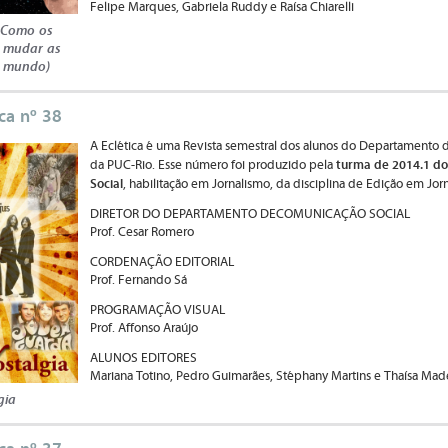
Felipe Marques, Gabriela Ruddy e Raísa Chiarelli
 Como os
 mudar as
o mundo)
ica nº 38
A Eclética é uma Revista semestral dos alunos do Departamento 
turma de 2014.1 do
da PUC-Rio. Esse número foi produzido pela
Social
, habilitação em Jornalismo, da disciplina de Edição em Jor
DIRETOR DO DEPARTAMENTO DECOMUNICAÇÃO SOCIAL
Prof. Cesar Romero
CORDENAÇÃO EDITORIAL
Prof. Fernando Sá
PROGRAMAÇÃO VISUAL
Prof. Affonso Araújo
ALUNOS EDITORES
Mariana Totino, Pedro Guimarães, Stéphany Martins e Thaísa Mad
gia