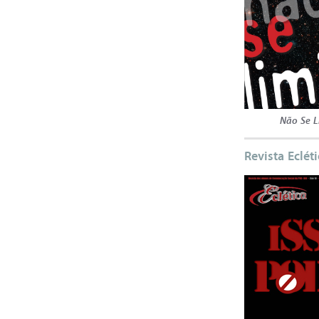
Não Se L
Revista Eclét