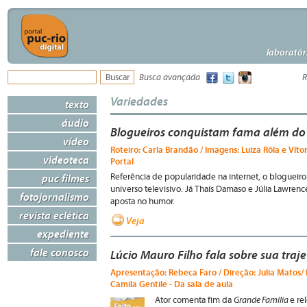
laboratór
Busca avançada
R
Variedades
texto
áudio
Blogueiros conquistam fama além do 
vídeo
Roteiro: Carla Brandão / Imagens: Luiza Rôla e Vítor
videoteca
Portal
puc filmes
Referência de popularidade na internet, o blogueir
universo televisivo. Já Thaís Damaso e Júlia Lawre
fotojornalismo
aposta no humor.
revista eclética
Veja
expediente
fale conosco
Lúcio Mauro Filho fala sobre sua traje
Apresentação: Rebeca Faro / Direção: Julia Matos/ P
Camila Gentile - Da sala de aula
Grande Família
Ator comenta fim da
e re