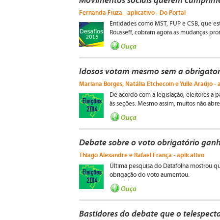
Movimentos sociais querem cumprim
Fernanda Fiuza - aplicativo - Do Portal
Entidades como MST, FUP e CSB, que esti
Rousseff, cobram agora as mudanças prom
Ouça
Idosos votam mesmo sem a obrigatori
Mariana Borges, Natália Etchecoin e Yulle Araújo - a
De acordo com a legislação, eleitores a 
às seções. Mesmo assim, muitos não abre
Ouça
Debate sobre o voto obrigatório ganh
Thiago Alexandre e Rafael França - aplicativo
Última pesquisa do Datafolha mostrou que
obrigação do voto aumentou.
Ouça
Bastidores do debate que o telespect