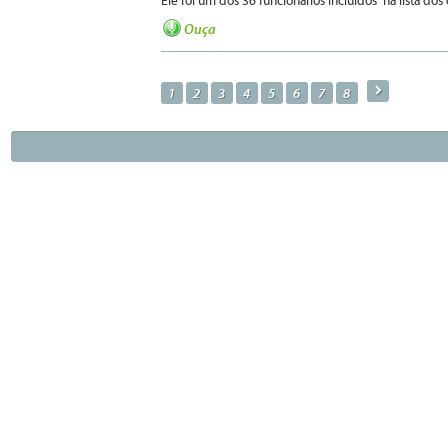
Ele foi um dos 36 funcionários incluídos na lista dos
Ouça
a
1
2
3
4
5
6
7
8