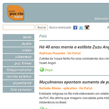
laboratór
Busca avançada
R
País
texto
áudio
Há 40 anos morria a estilista Zuzu An
vídeo
Andressa Pessanha - Do Portal
videoteca
Zuleika de Souza Netto foi uma combatente dos crim
puc filmes
Stuart Angel.
fotojornalismo
Ouça
revista eclética
Muçulmanos apontam aumento de pre
expediente
Nathália Afonso - aplicativo - Do Portal
fale conosco
Entidade religiosa no Rio está elaborando um relatóri
da PUC-Rio afirma que imagens veiculadas pela mídi
intolerância no Brasil.