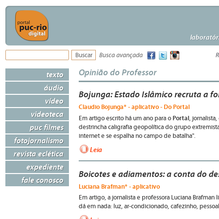
laboratór
Busca avançada
R
Opinião do Professor
texto
áudio
Bojunga: Estado Islâmico recruta a fo
vídeo
Claudio Bojunga* - aplicativo - Do Portal
videoteca
Portal
Em artigo escrito há um ano para o
, jornalista
puc filmes
destrincha caligrafia geopolítica do grupo extremista:
internet e se espalha no campo de batalha".
fotojornalismo
Leia
revista eclética
expediente
Boicotes e adiamentos: a conta do de
fale conosco
Luciana Brafman* - aplicativo
Em artigo, a jornalista e professora Luciana Brafman
dá em nada: luz, ar-condicionado, cafezinho, pessoal