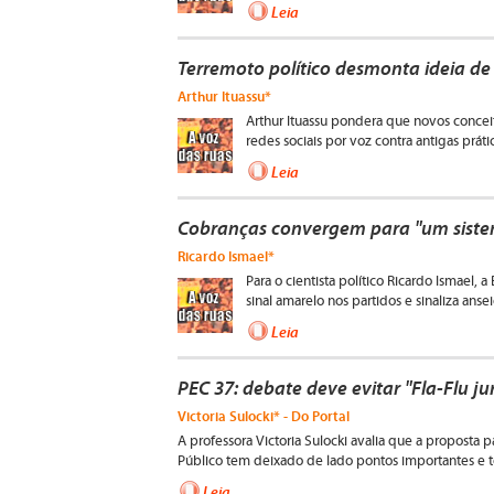
Leia
Terremoto político desmonta ideia de 
Arthur Ituassu*
Arthur Ituassu pondera que novos concei
redes sociais por voz contra antigas prátic
Leia
Cobranças convergem para "um sistema
Ricardo Ismael*
Para o cientista político Ricardo Ismael
sinal amarelo nos partidos e sinaliza ans
Leia
PEC 37: debate deve evitar "Fla-Flu ju
Victoria Sulocki* - Do Portal
A professora Victoria Sulocki avalia que a proposta p
Público tem deixado de lado pontos importantes e 
Leia