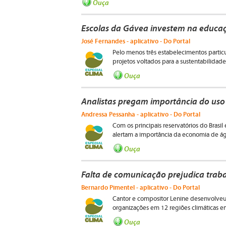
Ouça
Escolas da Gávea investem na educa
José Fernandes - aplicativo - Do Portal
Pelo menos três estabelecimentos particu
projetos voltados para a sustentabilida
Ouça
Analistas pregam importância do uso
Andressa Pessanha - aplicativo - Do Portal
Com os principais reservatórios do Brasil
alertam a importância da economia de ág
Ouça
Falta de comunicação prejudica trab
Bernardo Pimentel - aplicativo - Do Portal
Cantor e compositor Lenine desenvolveu
organizações em 12 regiões climáticas e
Ouça