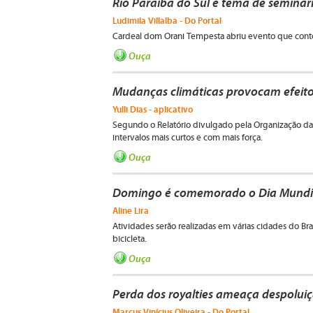
Rio Paraíba do Sul é tema de seminár
Ludimila Villalba - Do Portal
Cardeal dom Orani Tempesta abriu evento que contou
Ouça
Mudanças climáticas provocam efeit
Yulli Dias - aplicativo
Segundo o Relatório divulgado pela Organização d
intervalos mais curtos e com mais força.
Ouça
Domingo é comemorado o Dia Mundi
Aline Lira
Atividades serão realizadas em várias cidades do Bras
bicicleta.
Ouça
Perda dos royalties ameaça despolui
Marcus Vinícius Oliveira - Do Portal