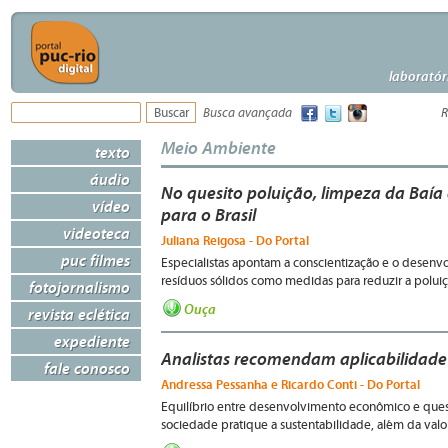
laboratór
Busca avançada
R
Meio Ambiente
texto
áudio
No quesito poluição, limpeza da Baí
vídeo
para o Brasil
videoteca
Juliana Reigosa - Do Portal
puc filmes
Especialistas apontam a conscientização e o desenv
resíduos sólidos como medidas para reduzir a polui
fotojornalismo
Ouça
revista eclética
expediente
Analistas recomendam aplicabilidade 
fale conosco
Andressa Pessanha e Ricardo Conti - Do Portal
Equilíbrio entre desenvolvimento econômico e quest
sociedade pratique a sustentabilidade, além da valor