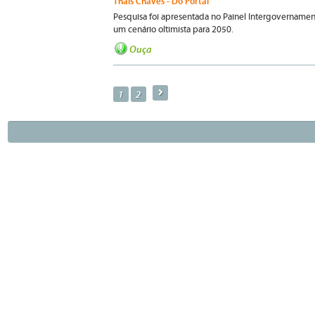
Thaís Chaves - Do Portal
Pesquisa foi apresentada no Painel Intergovername
um cenário oltimista para 2050.
Ouça
a
1
2