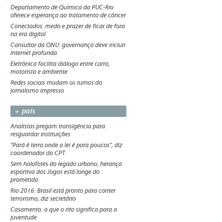
Departamento de Química da PUC-Rio
oferece esperança ao tratamento de câncer
Conectados: medo e prazer de ficar de fora
na era digital
Consultor da ONU: governança deve incluir
internet profunda
Eletrônica facilita diálogo entre carro,
motorista e ambiente
Redes sociais mudam os rumos do
jornalismo impresso
+ país
Analistas pregam transigência para
resguardar instituições
"Pará é terra onde a lei é para poucos", diz
coordenador do CPT
Sem holofotes do legado urbano, herança
esportiva dos Jogos está longe do
prometido
Rio 2016: Brasil está pronto para conter
terrorismo, diz secretário
Casamento: o que o rito significa para a
juventude