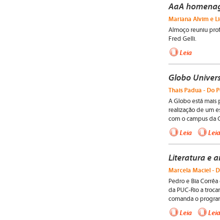
AaA homenage
Mariana Alvim e Li
Almoço reuniu prof
Fred Gelli.
Leia
Globo Univer
Thais Padua - Do P
A Globo está mais 
realização de um 
com o campus da Gá
Leia
Lei
Literatura e a
Marcela Maciel - D
Pedro e Bia Corrêa
da PUC-Rio a trocar
comanda o program
Leia
Lei