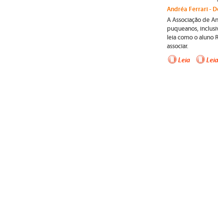
Andréa Ferrari - D
A Associação de Ant
puqueanos, inclusiv
leia como o aluno R
associar.
Leia
Lei