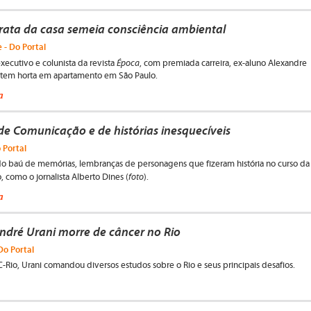
rata da casa semeia consciência ambiental
 - Do Portal
Época
executivo e colunista da revista
, com premiada carreira, ex-aluno Alexandre
tem horta em apartamento em São Paulo.
a
de Comunicação e de histórias inesquecíveis
 Portal
do baú de memórias, lembranças de personagens que fizeram história no curso da
foto
, como o jornalista Alberto Dines (
).
a
ndré Urani morre de câncer no Rio
Do Portal
Rio, Urani comandou diversos estudos sobre o Rio e seus principais desafios.