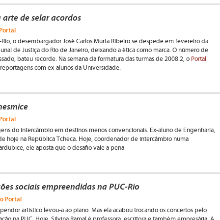
arte de selar acordos
Portal
Rio, o desembargador José Carlos Murta Ribeiro se despede em fevereiro da
bunal de Justiça do Rio de Janeiro, deixando a ética como marca. O número de
ssado, bateu recorde. Na semana da formatura das turmas de 2008.2, o
Portal
s reportagens com ex-alunos da Universidade.
a
 mesmice
Portal
gens do intercâmbio em destinos menos convencionais. Ex-aluno de Engenharia,
ide hoje na República Tcheca. Hoje, coordenador de intercâmbio numa
rdubice, ele aposta que o desafio vale a pena
a
ações sociais empreendidas na PUC-Rio
o Portal
 pendor artístico levou-a ao piano. Mas ela acabou trocando os concertos pelo
ação na PUC. Hoje, Silvina Ramal é professora, escritora e também empresária. A