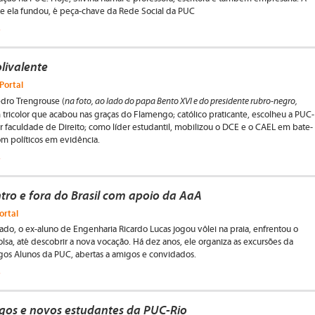
e ela fundou, é peça-chave da Rede Social da PUC
a
livalente
Portal
na foto, ao lado do papa Bento XVI e do presidente rubro-negro,
dro Trengrouse (
 tricolor que acabou nas graças do Flamengo; católico praticante, escolheu a PUC-
or faculdade de Direito; como líder estudantil, mobilizou o DCE e o CAEL em bate-
m políticos em evidência.
a
tro e fora do Brasil com apoio da AaA
ortal
do, o ex-aluno de Engenharia Ricardo Lucas jogou vôlei na praia, enfrentou o
lsa, até descobrir a nova vocação. Há dez anos, ele organiza as excursões da
gos Alunos da PUC, abertas a amigos e convidados.
a
gos e novos estudantes da PUC-Rio