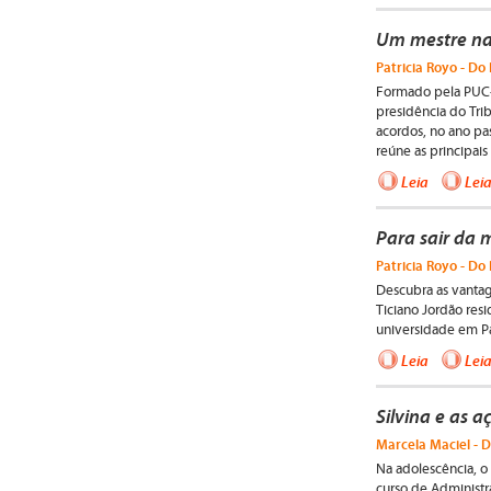
Um mestre na 
Patricia Royo - Do 
Formado pela PUC-
presidência do Tri
acordos, no ano pa
reúne as principai
Leia
Lei
Para sair da
Patricia Royo - Do 
Descubra as vanta
Ticiano Jordão res
universidade em Pa
Leia
Lei
Silvina e as 
Marcela Maciel - D
Na adolescência, o
curso de Administr