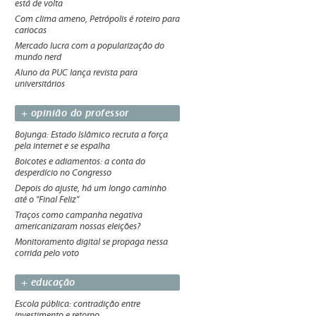
está de volta
Com clima ameno, Petrópolis é roteiro para
cariocas
Mercado lucra com a popularização do
mundo nerd
Aluno da PUC lança revista para
universitários
+ opinião do professor
Bojunga: Estado Islâmico recruta a força
pela internet e se espalha
Boicotes e adiamentos: a conta do
desperdício no Congresso
Depois do ajuste, há um longo caminho
até o "Final Feliz"
Traços como campanha negativa
americanizaram nossas eleições?
Monitoramento digital se propaga nessa
corrida pelo voto
+ educação
Escola pública: contradição entre
investimento e retorno