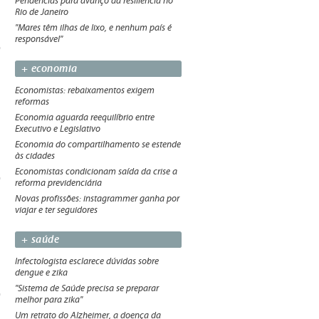
Pendências para avanço da resiliência no
Rio de Janeiro
"Mares têm ilhas de lixo, e nenhum país é
responsável"
+ economia
Economistas: rebaixamentos exigem
reformas
Economia aguarda reequilíbrio entre
Executivo e Legislativo
Economia do compartilhamento se estende
às cidades
Economistas condicionam saída da crise a
reforma previdenciária
Novas profissões: instagrammer ganha por
viajar e ter seguidores
+ saúde
Infectologista esclarece dúvidas sobre
dengue e zika
"Sistema de Saúde precisa se preparar
melhor para zika"
Um retrato do Alzheimer, a doença da