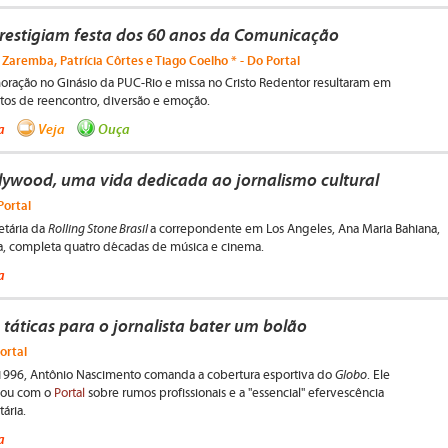
restigiam festa dos 60 anos da Comunicação
 Zaremba, Patrícia Côrtes e Tiago Coelho * - Do Portal
ação no Ginásio da PUC-Rio e missa no Cristo Redentor resultaram em
s de reencontro, diversão e emoção.
a
Veja
Ouça
lywood, uma vida dedicada ao jornalismo cultural
Portal
Rolling Stone Brasil
etária da
a correpondente em Los Angeles, Ana Maria Bahiana,
a, completa quatro décadas de música e cinema.
a
 táticas para o jornalista bater um bolão
ortal
Globo
996, Antônio Nascimento comanda a cobertura esportiva do
. Ele
sou com o
Portal
sobre rumos profissionais e a "essencial" efervescência
tária.
a