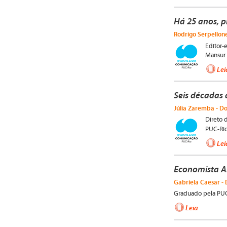
Há 25 anos, p
Rodrigo Serpellone
Editor-
Mansur 
Lei
Seis décadas 
Júlia Zaremba - Do
Direto 
PUC-Rio
Lei
Economista A
Gabriela Caesar - 
Graduado pela PUC-
Leia