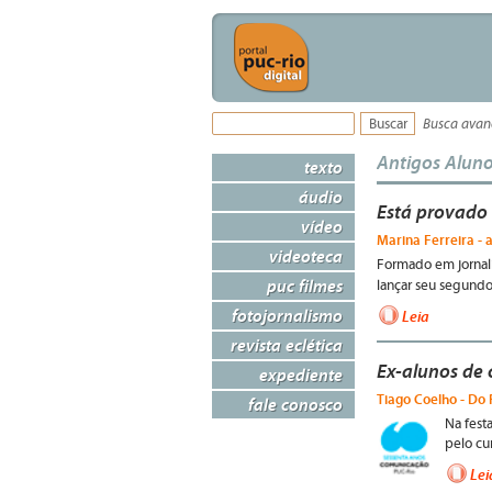
Busca ava
Antigos Alun
texto
áudio
Está provado 
vídeo
Marina Ferreira - a
videoteca
Formado em jornali
puc filmes
lançar seu segundo
fotojornalismo
Leia
revista eclética
Ex-alunos de
expediente
Tiago Coelho - Do 
fale conosco
Na fest
pelo cur
Lei