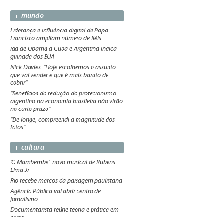
+ mundo
e
Liderança e influência digital de Papa
Francisco ampliam número de fiéis
Ida de Obama a Cuba e Argentina indica
guinada dos EUA
Nick Davies: "Hoje escolhemos o assunto
que vai vender e que é mais barato de
cobrir"
"Benefícios da redução do protecionismo
argentino na economia brasileira não virão
no curto prazo"
"De longe, compreendi a magnitude dos
fatos"
+ cultura
'O Mambembe': novo musical de Rubens
Lima Jr
Rio recebe marcos da paisagem paulistana
Agência Pública vai abrir centro de
jornalismo
Documentarista reúne teoria e prática em