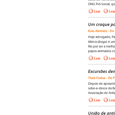
ONG Pró-Social, qu
Leia
Lei
Um craque po
Kaio Almeida - Do 
Hoje advogado, Pe
Márcio Braga
) é um
Rio por ser a melh
papos animados co
Leia
Lei
Excursões den
Thais Padua - Do P
Depois de aposenta
sobe-e-desce da Bo
Associação de Anti
Leia
Lei
União de anti