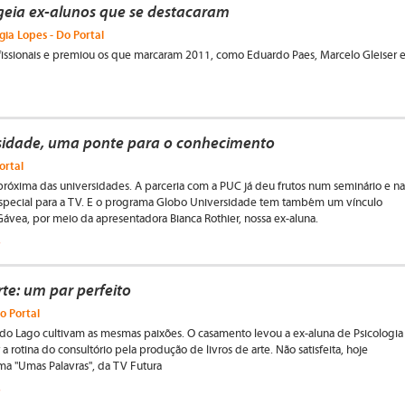
ia ex-alunos que se destacaram
gia Lopes - Do Portal
issionais e premiou os que marcaram 2011, como Eduardo Paes, Marcelo Gleiser 
sidade, uma ponte para o conhecimento
ortal
próxima das universidades. A parceria com a PUC já deu frutos num seminário e na
especial para a TV. E o programa Globo Universidade tem também um vínculo
vea, por meio da apresentadora Bianca Rothier, nossa ex-aluna.
a
rte: um par perfeito
o Portal
 do Lago cultivam as mesmas paixões. O casamento levou a ex-aluna de Psicologia
 a rotina do consultório pela produção de livros de arte. Não satisfeita, hoje
a "Umas Palavras", da TV Futura
a