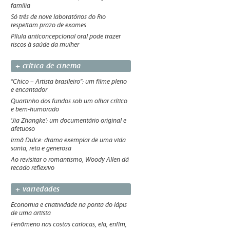
família
Só três de nove laboratórios do Rio
respeitam prazo de exames
Pílula anticoncepcional oral pode trazer
riscos à saúde da mulher
+ crítica de cinema
"Chico – Artista brasileiro": um filme pleno
e encantador
Quartinho dos fundos sob um olhar crítico
e bem-humorado
'Jia Zhangke': um documentário original e
afetuoso
Irmã Dulce: drama exemplar de uma vida
santa, reta e generosa
Ao revisitar o romantismo, Woody Allen dá
recado reflexivo
+ variedades
Economia e criatividade na ponta do lápis
de uma artista
Fenômeno nas costas cariocas, ela, enfim,