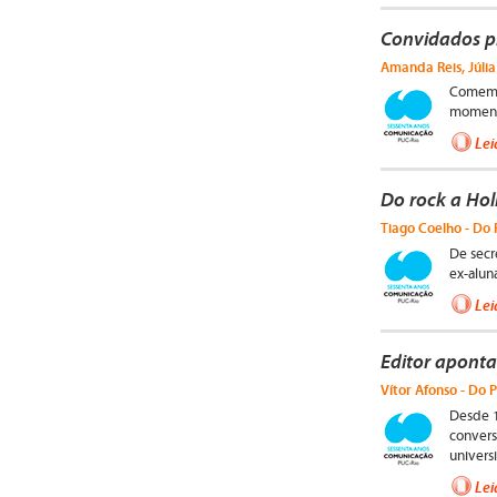
Convidados p
Amanda Reis, Júlia
Comemor
momento
Lei
Do rock a Hol
Tiago Coelho - Do 
De secr
ex-alun
Lei
Editor aponta
Vítor Afonso - Do P
Desde 1
conver
universi
Lei