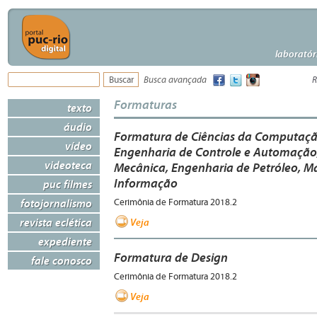
laboratór
Busca avançada
R
Formaturas
texto
áudio
Formatura de Ciências da Computaç
vídeo
Engenharia de Controle e Automação,
videoteca
Mecânica, Engenharia de Petróleo, M
Informação
puc filmes
fotojornalismo
Cerimônia de Formatura 2018.2
revista eclética
Veja
expediente
Formatura de Design
fale conosco
Cerimônia de Formatura 2018.2
Veja