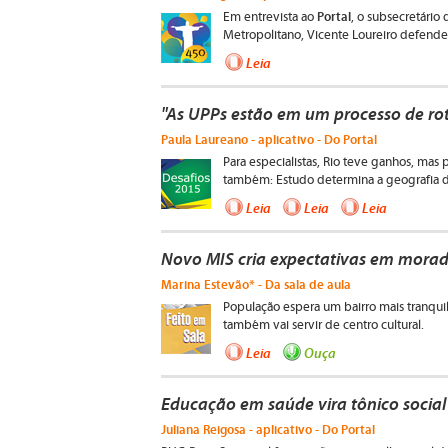
Portal
Em entrevista ao
, o subsecretário
Metropolitano, Vicente Loureiro defende 
Leia
"As UPPs estão em um processo de roti
Paula Laureano - aplicativo - Do Portal
Para especialistas, Rio teve ganhos, mas 
também: Estudo determina a geografia d
Leia
Leia
Leia
Novo MIS cria expectativas em mora
Marina Estevão* - Da sala de aula
População espera um bairro mais tranqui
também vai servir de centro cultural.
Leia
Ouça
Educação em saúde vira tônico social
Juliana Reigosa - aplicativo - Do Portal