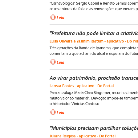
"Carnavólogos" Sérgio Cabral e Renato Lemos abrem 
os inventores da folia e as reinvenções que vieram pa
Leia
"Prefeitura não pode limitar a criativ
Luisa Oliveira e Yasmim Restum - aplicativo - Do Po
Três gerações da Banda de Ipanema, que completa 50
comentam o que acham do atual e esperam do futuro
Leia
Ao virar patrimônio, procissão transce
Larissa Fontes - aplicativo - Do Portal
Para a teóloga Maria Clara Bingemer, reconhecimen
muito valor ao material". Devoção impõe-se també
o historiador Vinicius Cardoso.
Leia
"Municípios precisam partilhar soluçõ
Juliana Reigosa - aplicativo - Do Portal