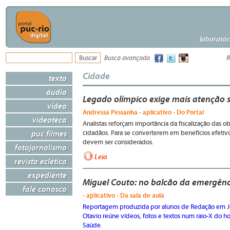
laboratór
Busca avançada
R
Cidade
texto
áudio
Legado olímpico exige mais atenção so
vídeo
Andressa Pessanha - aplicativo - Do Portal
videoteca
Analistas reforçam importância da fiscalização das o
puc filmes
cidadãos. Para se converterem em benefícios efetiv
devem ser considerados.
fotojornalismo
Leia
revista eclética
expediente
Miguel Couto: no balcão da emergênci
fale conosco
- aplicativo - Da sala de aula
Reportagem produzida por alunos de Redação em Jo
Otavio reúne vídeos, fotos e textos num raio-X do h
Saúde
.