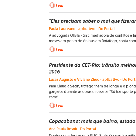
Leia
"Eles precisam saber o mal que fizer
Paula Laureano - aplicativo - Do Portal
A advogada Olívia Fürst, mediadora de conflitos e i
meses em ponto de ônibus em Botafogo, conta como 
Leia
Presidente da CET-Rio: trânsito melh
2016
Lucas Augusto e Viviane Zhuo - aplicativo - Do Port
Para Claudia Secin, tráfego "nem de longe é o pior do 
gargalos durante as obras e ressalta: “Só transport
carro”.
Leia
Copacabana: mais que bairro, estado 
Ana Paula Bissoli - Do Portal
Doutora em design pela PUC, Stela Kaz explica mític