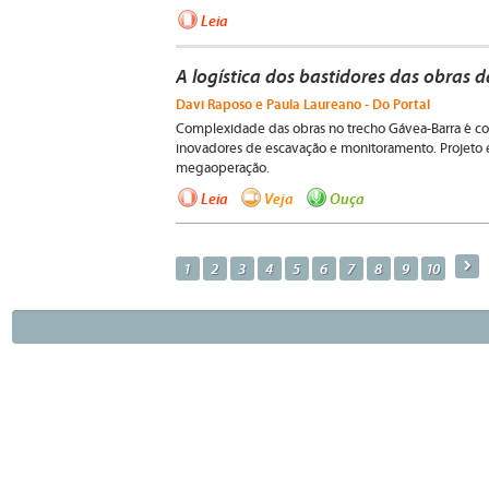
Leia
A logística dos bastidores das obras 
Davi Raposo e Paula Laureano - Do Portal
Complexidade das obras no trecho Gávea-Barra é c
inovadores de escavação e monitoramento. Projeto 
megaoperação.
Leia
Veja
Ouça
a
1
2
3
4
5
6
7
8
9
10