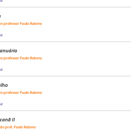
ja
a
do professor Paulo Rubens
ja
Januário
do professor Paulo Rubens
ja
alho
do professor Paulo Rubens
ja
canã II
do prof. Paulo Rubens