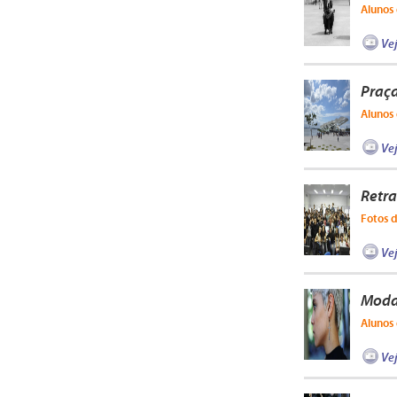
Alunos 
Ve
Praç
Alunos 
Ve
Retra
Fotos d
Ve
Moda 
Alunos 
Ve