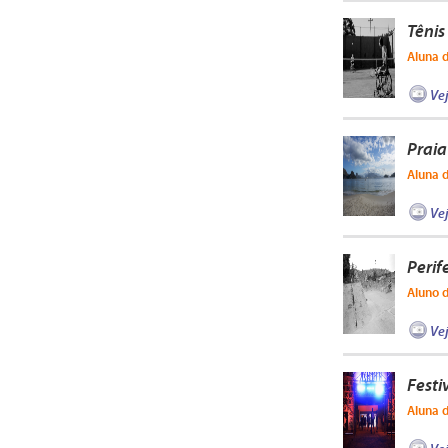
Tênis
Aluna 
Ve
Praia
Aluna 
Ve
Perif
Aluno 
Ve
Festi
Aluna 