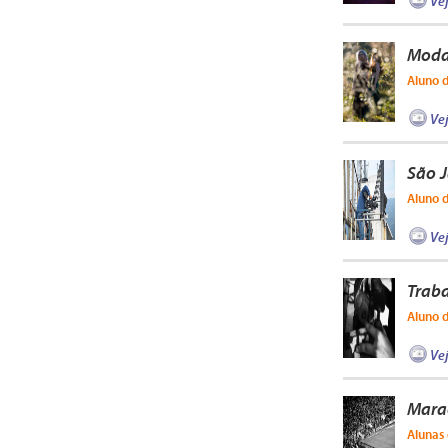
Ve
Mod
Aluno 
Ve
São 
Aluno 
Ve
Trab
Aluno 
Ve
Mara
Alunas 