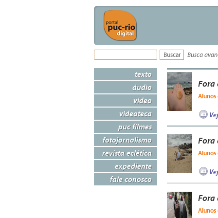
Busca ava
texto
Fora 
áudio
Alunos 
vídeo
videoteca
Ve
puc filmes
fotojornalismo
Fora
revista eclética
Alunos 
expediente
Ve
fale conosco
Fora 
Alunos 