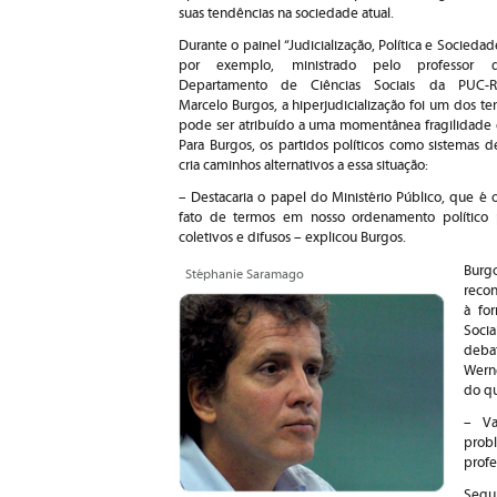
suas tendências na sociedade atual.
Durante o painel “Judicialização, Política e Sociedade
por exemplo, ministrado pelo professor 
Departamento de Ciências Sociais da PUC-R
Marcelo Burgos, a hiperjudicialização foi um dos t
pode ser atribuído a uma momentânea fragilidade
Para Burgos, os partidos políticos como sistemas d
cria caminhos alternativos a essa situação:
– Destacaria o papel do Ministério Público, que é 
fato de termos em nosso ordenamento político po
coletivos e difusos – explicou Burgos.
Burg
Stéphanie Saramago
recon
à fo
Soci
deba
Wern
do qu
– Va
prob
profe
Segun