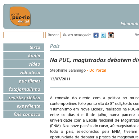
laboratór
Busca avançada
Ri
País
texto
áudio
Na PUC, magistrados debatem dire
vídeo
- Do Portal
Stéphanie Saramago
videoteca
13/07/2011
puc filmes
fotojornalismo
revista eclética
A conexão do direito com a política no mun
contemporâneo foi o ponto alto da 8ª edição do cur
expediente
"Humanismo em Nove Lições", realizado na PUC-R
fale conosco
entre os dias 4 e 8 de julho, numa parceria 
universidade com a Escola Nacional de Magistratu
(ENM). Nos nove painéis do curso, 40 magistrados 
todo o país, selecionados pela ENM, tiveram
oportunidade de debater a prática da magistratura