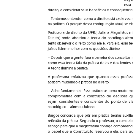
essa
direito, e considerar seus benefícios e consequência
– Tentamos entender como o direito está cada vez m
na política. O porquê dessa configuração atual, se e
Professora de direito da UFRJ, Juliana Magalhães mi
Direito”, onde abordou a teoria do sociólogo al
tenta observar o direito como ele é. Para ela, essa t
juízes lidem melhor com as questões diárias:
– Depois que a gente fura a barreira dos conceitos 
como essa teoria fala da prática deles e dos limites 
A teoria ilumina a prática.
A professora enfatizou que quando esses profissi
acabam mudando a prática no direito:
– Acho fundamental. Essa prática se torna muito ma
comprometida com a construção de decisões q
sejam consistentes e conscientes do ponto de vis
sociológico – afirmou Juliana.
Burgos concorda que pôr em prática teorias auxilia
reflexão da prática. Segundo o professor, o curso ab
espaço para que a magistratura consiga compreend
o papel que a Constituição reservou a ela, para qu