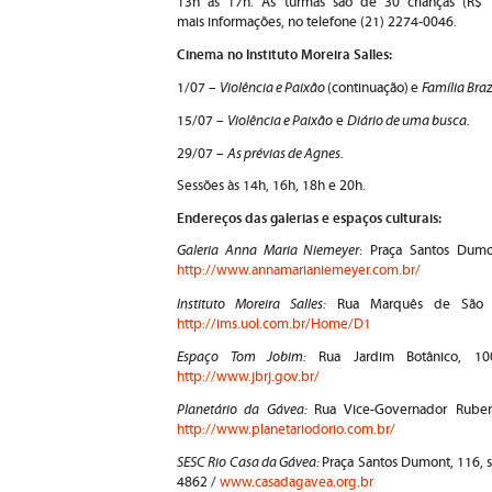
13h às 17h. As turmas são de 30 crianças (R$ 1
mais informações, no telefone (21) 2274-0046.
Cinema no Instituto Moreira Salles:
Violência e Paixão
Família Braz
1/07 –
(continuação)
e
Violência e Paixão
Diário de uma busca.
15/07 –
e
As prévias de Agnes.
29/07 –
Sessões às 14h, 16h, 18h e 20h.
Endereços das galerias e espaços culturais:
Galeria Anna Maria Niemeyer
: Praça Santos Dumo
http://www.annamarianiemeyer.com.br/
Instituto Moreira Salles:
Rua Marquês de São Vi
http://ims.uol.com.br/Home/D1
Espaço Tom Jobim:
Rua Jardim Botânico, 100
http://www.jbrj.gov.br/
Planetário da Gávea:
Rua Vice-Governador Rubens
http://www.planetariodorio.com.br/
SESC Rio Casa da Gávea:
Praça Santos Dumont, 116, s
4862 /
www.casadagavea.org.br