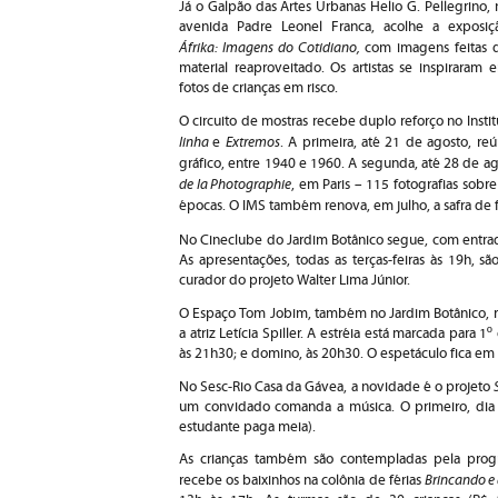
Já o Galpão das Artes Urbanas Helio G. Pellegrino, 
avenida Padre Leonel Franca, acolhe a exposiç
Áfrika: Imagens do Cotidiano,
com imagens feitas 
material reaproveitado. Os artistas se inspiraram 
fotos de crianças em risco.
O circuito de mostras recebe duplo reforço no Instit
linha
Extremos
e
. A primeira, até 21 de agosto, reú
gráfico, entre 1940 e 1960. A segunda, até 28 de a
de la Photographie
, em Paris – 115 fotografias sob
épocas. O IMS também renova, em julho, a safra de f
No Cineclube do Jardim Botânico segue, com entrada
As apresentações, todas as terças-feiras às 19h, 
curador do projeto Walter Lima Júnior.
O Espaço Tom Jobim, também no Jardim Botânico, re
a atriz Letícia Spiller. A estréia está marcada para 
às 21h30; e domino, às 20h30. O espetáculo fica em 
No Sesc-Rio Casa da Gávea, a novidade é o projeto
um convidado comanda a música. O primeiro, dia 6
estudante paga meia).
As crianças também são contempladas pela progr
Brincando e
recebe os baixinhos na colônia de férias