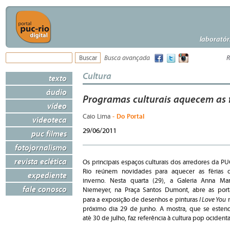
laboratór
Busca avançada
R
Cultura
texto
áudio
Programas culturais aquecem as 
vídeo
- Do Portal
Caio Lima
videoteca
29/06/2011
puc filmes
fotojornalismo
revista eclética
Os principais espaços culturais dos arredores da PU
Rio reúnem novidades para aquecer as férias 
expediente
inverno. Nesta quarta (29), a Galeria Anna Mar
fale conosco
Niemeyer, na Praça Santos Dumont, abre as port
I Love You
para a exposição de desenhos e pinturas
próximo dia 29 de junho. A mostra, que se esten
até 30 de julho, faz referência à cultura pop ocidenta