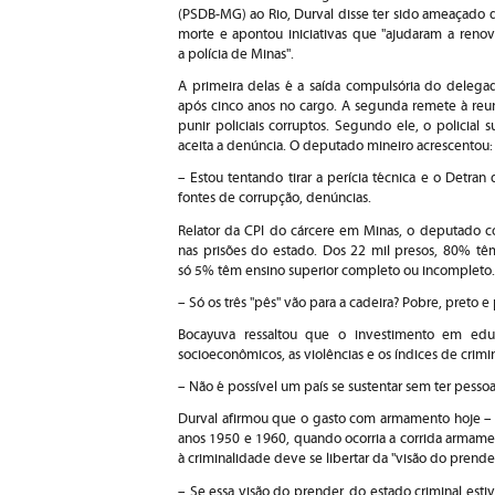
(PSDB-MG) ao Rio, Durval disse ter sido ameaçado 
morte e apontou iniciativas que "ajudaram a renov
a polícia de Minas".
A primeira delas é a saída compulsória do delega
após cinco anos no cargo. A segunda remete à reun
punir policiais corruptos. Segundo ele, o policial 
aceita a denúncia. O deputado mineiro acrescentou:
– Estou tentando tirar a perícia técnica e o Detra
fontes de corrupção, denúncias.
Relator da CPI do cárcere em Minas, o deputado c
nas prisões do estado. Dos 22 mil presos, 80% t
só 5% têm ensino superior completo ou incompleto. E
– Só os três "pês" vão para a cadeira? Pobre, preto e
Bocayuva ressaltou que o investimento em educ
socioeconômicos, as violências e os índices de crim
– Não é possível um país se sustentar sem ter pesso
Durval afirmou que o gasto com armamento hoje – 
anos 1950 e 1960, quando ocorria a corrida armament
à criminalidade deve se libertar da "visão do prende
– Se essa visão do prender, do estado criminal est