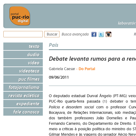
laboratór
Busca avançada
R
País
texto
áudio
Debate levanta rumos para a ren
vídeo
- Do Portal
Gabriela Caesar
videoteca
09/06/2011
puc filmes
fotojornalismo
revista eclética
O deputado estadual Durval Ângelo (PT-MG) veio
PUC-Rio quarta-feira passada (1) debater o te
expediente
Polícia e desordem social
com o professor Cun
fale conosco
Bocayuva, de Relações Internacionais, sob mediaç
dos também professores João Dornelles e Pau
Fernando Carneiro, do Departamento de Direito. 
meio a críticas à posição política do ministro do S
Gilmar Mendes e às viagens do senador Aécio Nev