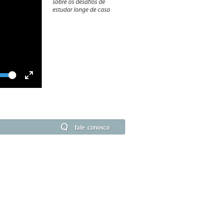
sobre os desafios de
estudar longe de casa
lume
Toggle
Fullscreen
fale conosco