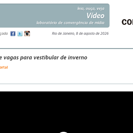
leia, ouça, veja
Vídeo
laboratório de convergência de mídia
nçada
Rio de Janeiro, 8 de agosto de 2026
e vagas para vestibular de inverno
ortal