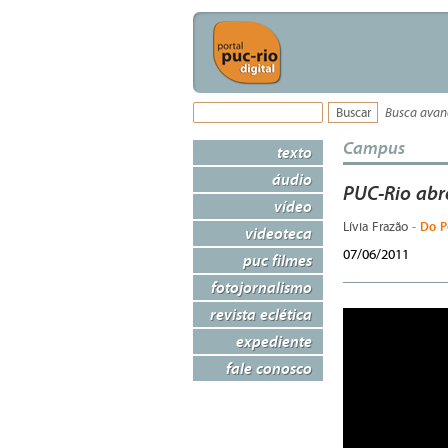
Busca ava
Campus
texto
áudio
PUC-Rio abr
vídeo
- Do P
Lívia Frazão
videoteca
07/06/2011
puc filmes
fotojornalismo
revista eclética
expediente
fale conosco