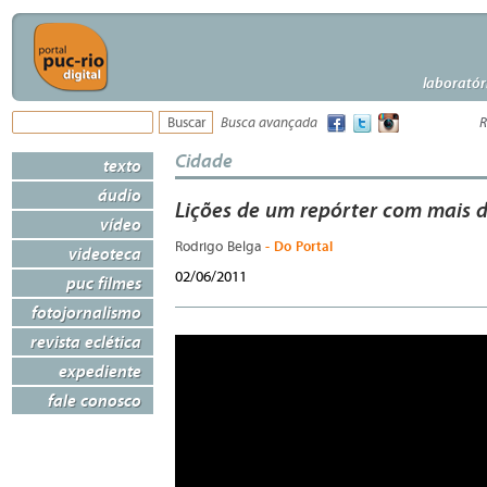
laboratór
Busca avançada
R
Cidade
texto
áudio
Lições de um repórter com mais d
vídeo
- Do Portal
Rodrigo Belga
videoteca
02/06/2011
puc filmes
fotojornalismo
revista eclética
expediente
fale conosco