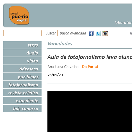
laboratór
Busca avançada
R
Variedades
texto
áudio
Aula de fotojornalismo leva alu
vídeo
- Do Portal
Ana Luiza Carvalho
videoteca
25/05/2011
puc filmes
fotojornalismo
revista eclética
expediente
fale conosco