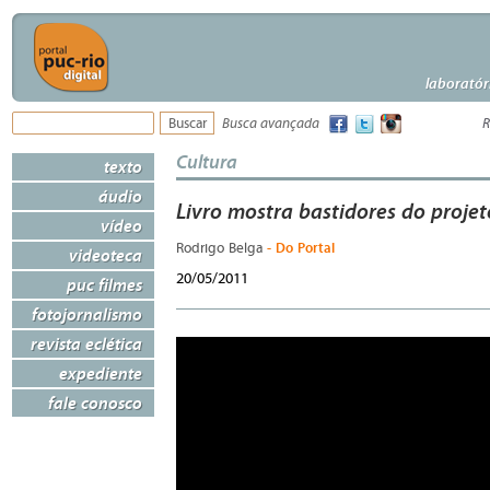
laboratór
Busca avançada
R
Cultura
texto
áudio
Livro mostra bastidores do projet
vídeo
- Do Portal
Rodrigo Belga
videoteca
20/05/2011
puc filmes
fotojornalismo
revista eclética
expediente
fale conosco