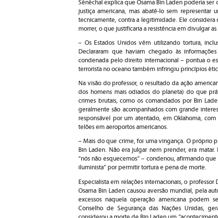
Sénéchal explica que Osama Bin Laden poderia ser c
justiça americana, mas abatê-lo sem representar 
tecnicamente, contra a legitimidade. Ele considera q
morrer, o que justificaria a resistência em divulgar as 
– Os Estados Unidos vêm utilizando tortura, inc
Declararam que haviam chegado às informações 
condenada pelo direito internacional – pontua o e
terrorista no oceano também infringiu princípios étic
Na visão do professor, o resultado da ação america
dos homens mais odiados do planeta) do que prát
crimes brutais, como os comandados por Bin Lade
geralmente são acompanhados com grande interess
responsável por um atentado, em Oklahoma, com 
telões em aeroportos americanos.
– Mais do que crime, foi uma vingança. O próprio p
Bin Laden. Não era julgar nem prender, era matar. 
“nós não esquecemos” – condenou, afirmando que a 
iluminista” por permitir tortura e pena de morte.
Especialista em relações internacionais, o professo
Osama Bin Laden causou aversão mundial, pela aut
excessos naquela operação americana podem se
Conselho de Segurança das Nações Unidas, geralm
considerou a morte de Bin Laden um "acontecimento 