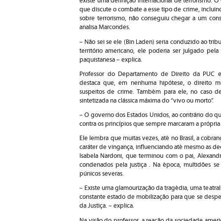
existe uma definição internacional de terrorismo. 
que discute o combate a esse tipo de crime, inclui
sobre terrorismo, não conseguiu chegar a um cons
analisa Marcondes.
– Não sei se ele (Bin Laden) seria conduzido ao tri
território americano, ele poderia ser julgado pel
paquistanesa – explica.
Professor do Departamento de Direito da PUC es
destaca que, em nenhuma hipótese, o direito m
suspeitos de crime. Também para ele, no caso de
sintetizada na clássica máxima do “vivo ou morto”.
– O governo dos Estados Unidos, ao contrário do qu
contra os princípios que sempre marcaram a própria 
Ele lembra que muitas vezes, até no Brasil, a cobr
caráter de vingança, influenciando até mesmo as dec
Isabela Nardoni, que terminou com o pai, Alexandr
condenados pela justiça . Na época, multidões s
púnicos severas.
– Existe uma glamourização da tragédia, uma teatra
constante estado de mobilização para que se desper
da Justiça. – explica.
Na visão do professor, a reação da sociedade amer