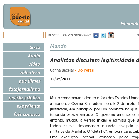
laboratór
Busca avançada
R
Mundo
texto
áudio
Analistas discutem legitimidade 
vídeo
- Do Portal
Carina Bacelar
videoteca
12/05/2011
puc filmes
fotojornalismo
revista eclética
Muito comemorada dentro e fora dos Estados Unido
a morte de Osama Bin Laden, no dia 2 de maio, f
expediente
justificada, em princípio, por um combate no qual
fale conosco
terrorista estava armado. O governo americano, 
entanto, mudou a versão inicial e admitiu que B
Laden estava desarmando quando alvejado p
militares da Marinha. O "detalhe", embora caracteri
uma execução, acabou ofuscado pelos fog