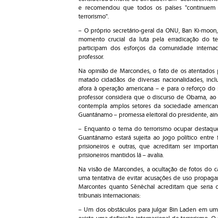
e recomendou que todos os países "continuem o
terrorismo".
– O próprio secretário-geral da ONU, Ban Ki-moon
momento crucial da luta pela erradicação do te
participam dos esforços da comunidade interna
professor.
Na opinião de Marcondes, o fato de os atentados 
matado cidadãos de diversas nacionalidades, incl
afora à operação americana – e para o reforço d
professor considera que o discurso de Obama, ao
contempla amplos setores da sociedade america
Guantánamo – promessa eleitoral do presidente, ain
– Enquanto o tema do terrorismo ocupar destaque
Guantánamo estará sujeita ao jogo político entr
prisioneiros e outras, que acreditam ser importa
prisioneiros mantidos lá – avalia.
Na visão de Marcondes, a ocultação de fotos do ca
uma tentativa de evitar acusações de uso propaga
Marcontes quanto Sénéchal acreditam que seria 
tribunais internacionais:
– Um dos obstáculos para julgar Bin Laden em uma 