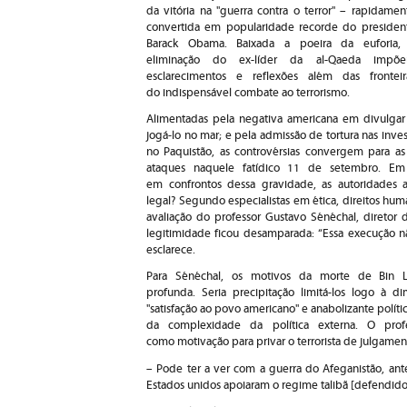
da vitória na "guerra contra o terror" – rapidamen
convertida em popularidade recorde do presiden
Barack Obama. Baixada a poeira da euforia,
eliminação do ex-líder da al-Qaeda impõ
esclarecimentos e reflexões além das fronteir
do indispensável combate ao terrorismo.
Alimentadas pela negativa americana em divulgar
jogá-lo no mar; e pela admissão de tortura nas inves
no Paquistão, as controvérsias convergem para as 
ataques naquele fatídico 11 de setembro. E
em confrontos dessa gravidade, as autoridades a
legal? Segundo especialistas em ética, direitos huma
avaliação do professor Gustavo Sénéchal, diretor 
legitimidade ficou desamparada: “Essa execução n
esclarece.
Para Sénéchal, os motivos da morte de Bin
profunda. Seria precipitação limitá-los logo à 
"satisfação ao povo americano" e anabolizante polític
da complexidade da política externa. O pro
como motivação para privar o terrorista de julgament
– Pode ter a ver com a guerra do Afeganistão, ante
Estados unidos apoiaram o regime talibã [defendido 