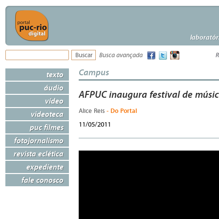
laboratór
Busca avançada
R
Campus
texto
áudio
AFPUC inaugura festival de músi
vídeo
- Do Portal
Alice Reis
videoteca
11/05/2011
puc filmes
fotojornalismo
revista eclética
expediente
fale conosco