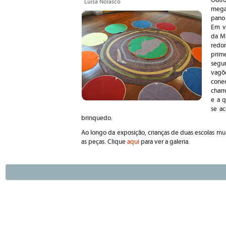
Outr
Luisa Nolasco
mega
pano
Em v
da Ma
redon
prime
segu
vagõe
cone
charr
e a q
se a
brinquedo.
Ao longo da exposição, crianças de duas escolas mu
as peças. Clique
aqui
para ver a galeria.