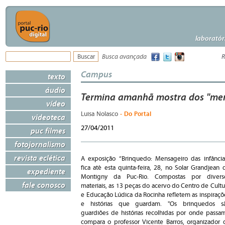
laboratór
Busca avançada
R
Campus
texto
áudio
Termina amanhã mostra dos "men
vídeo
- Do Portal
Luisa Nolasco
videoteca
27/04/2011
puc filmes
fotojornalismo
revista eclética
A exposição “Brinquedo: Mensageiro das infância
fica até esta quinta-feira, 28, no Solar Grandjean 
expediente
Montigny da Puc-Rio. Compostas por divers
fale conosco
materiais, as 13 peças do acervo do Centro de Cultu
e Educação Lúdica da Rocinha refletem as inspiraçõ
e histórias que guardam. "Os brinquedos s
guardiões de histórias recolhidas por onde passam
compara o professor Vicente Barros, organizador 