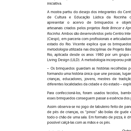
iniciativa.
A mostra partiu do desejo dos integrantes do Cent
de Cultura e Educação Lúdica da Rocinha 
apresentar o acervo de brinquedos e objet
Rede Brincar e Ap
artesanais criados pelos projetos
Rocinha
.
Ambos são desenvolvidos pelo Centro Inter
(Ciespi), em parceria com profissionais e articula
estado do Rio. Vicente explica que os brinquedo
metodologia utilizada nas disciplinas de Projeto B
Rio, aplicada desde os anos 1980 por um grupo d
Living Design (LILD). A metodologia incorporou prát
– Os brinquedos guardam as histórias recolhidas 
formando uma história única que une pessoas, lugare
crianças, educadores, jovens, mestres de tradi
diferentes localidades da cidade e do estado – expli
Para confeccioná-los, foram usados tecidos, bamb
esses brinquedos conseguem passar a essência dos 
Assim observa-se no jogo de tabuleiro feito de pan
de pés de crianças, os “pinos” são bolas de gude
todo o chão de uma sala. Em formato de pizza, é div
possível calçá-las com as mãos e os pés.