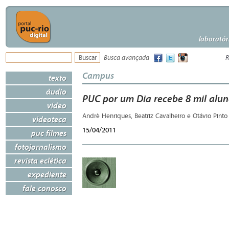
laboratór
Busca avançada
R
Campus
texto
áudio
PUC por um Dia recebe 8 mil alu
vídeo
André Henriques, Beatriz Cavalheiro e Otávio Pint
videoteca
15/04/2011
puc filmes
fotojornalismo
revista eclética
expediente
fale conosco