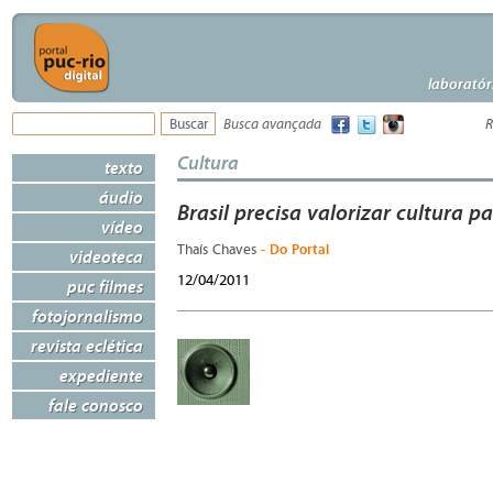
laboratór
Busca avançada
R
Cultura
texto
áudio
Brasil precisa valorizar cultura 
vídeo
- Do Portal
Thaís Chaves
videoteca
12/04/2011
puc filmes
fotojornalismo
revista eclética
expediente
fale conosco