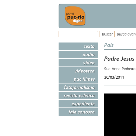
Busca ava
País
texto
áudio
Padre Jesus
vídeo
Sue Anne Pinheir
videoteca
30/03/2011
puc filmes
fotojornalismo
revista eclética
expediente
fale conosco