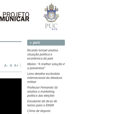
+ país
Ricardo Ismael analisa
situação política e
econômica do país
Molon: "A melhor solução é
A-
A
A+
a preventiva"
Livro detalha escândalo
internacional da ditadura
Reprodução/TV
militar
Professor Fernando Sá
analisa o marketing
político das eleições
Estudante dá dicas de
textos para o ENEM
Clima de disputa