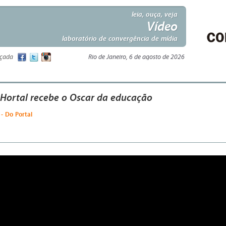
leia, ouça, veja
Vídeo
laboratório de convergência de mídia
nçada
Rio de Janeiro, 6 de agosto de 2026
 Hortal recebe o Oscar da educação
- Do Portal
o