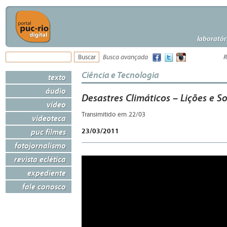
laboratór
Busca avançada
R
Ciência e Tecnologia
texto
áudio
Desastres Climáticos – Lições e So
vídeo
Transimitido em 22/03
videoteca
23/03/2011
puc filmes
fotojornalismo
revista eclética
expediente
fale conosco