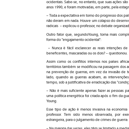
ocidentais. Sabe-se, no entanto, que suas ações são
anos 1990, e foram motivadas, em parte, pela esta
– Toda a expectativa em torno do progresso dos paíse
não deram em nada. Houve um colapso do desenvolv
radicais – explicou o professor, no debate organizado
Outro fator que, segundoYoung, torna mais compl
forma do "engajamento ocidental":
– Nunca é fácil esclarecer as reais intenções de 
beneficentes, mascaradas ou os dois? – questionou.
Assim como os conflitos internos nos países africa
territórios também se modificou na passagem dos a
na prevenção de guerras, em vez da invasão de terr
lado, quando as guerras acabam, as intervençõ
tempo, sob a justificativa de erradicação das "condiç
– Não é mais suficiente apenas fazer as pessoas pa
uma política energética foi criada após o fim da gue
Young.
Esse tipo de ação é menos invasiva na economia e 
professor. Tem sido menos observada, por exemp
estrangeira, para o julgamento de crimes de guerra:
– Na maioria das vezes, eles têm se limitado a medi