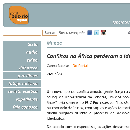
laboratór
Busca avançada
R
Mundo
texto
áudio
Conflitos na África perderam a id
vídeo
- Do Portal
Carina Bacelar
videoteca
24/03/2011
puc filmes
fotojornalismo
revista eclética
Um novo tipo de conflito armado ganha força na Á
Young, da Universidade de Londres, um dos convi
expediente
Series
", esta semana, na PUC-Rio, esses conflitos 
fale conosco
ou comando definidos, com saques e ações terrorist
direita surgidas durante o processo de descol
ideológico.
De acordo com o especialista, as ações dessas mil