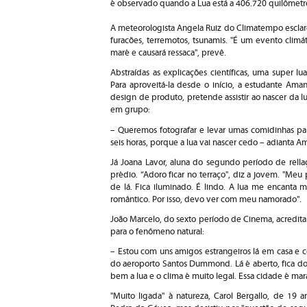
é observado quando a Lua está a 406.720 quilômetro
A meteorologista Angela Ruiz do Climatempo escla
furacões, terremotos, tsunamis. "É um evento climá
maré e causará ressaca", prevê.
Abstraídas as explicações científicas, uma super l
Para aproveitá-la desde o início, a estudante Am
design de produto, pretende assistir ao nascer da l
em grupo:
– Queremos fotografar e levar umas comidinhas para 
seis horas, porque a lua vai nascer cedo – adianta A
Já Joana Lavor, aluna do segundo período de rellaçõ
prédio. “Adoro ficar no terraço", diz a jovem. "Me
de lá. Fica iluminado. É lindo. A lua me encanta mu
romântico. Por isso, devo ver com meu namorado".
João Marcelo, do sexto período de Cinema, acredit
para o fenômeno natural:
– Estou com uns amigos estrangeiros lá em casa e 
do aeroporto Santos Dummond. Lá é aberto, fica do 
bem a lua e o clima é muito legal. Essa cidade é ma
"Muito ligada" à natureza, Carol Bergallo, de 19 a