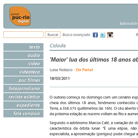
laboratór
Busca avançada
R
Cidade
texto
áudio
'Maior' lua dos últimos 18 anos a
vídeo
- Do Portal
Luisa Nolasco
videoteca
18/03/2011
puc filmes
fotojornalismo
revista eclética
O outono começa no domingo com um cenário especi
cheia dos últimos 18 anos, fenômeno conhecido c
expediente
Terra, a 356.575 quilômetros (às 16h). O céu aberto i
fale conosco
da próxima estação as nuvens voltam ao Rio e aume
Segundo o astrônomo Marcos Calil, a variação de di
característica da órbita lunar: "É uma elipse, n
especialista, a aproximação (perigeu) pode chegar