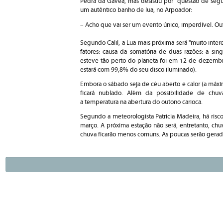
Pedra da Gávea, mas desistiu por "questão de seg
um autêntico banho de lua, no Arpoador:
– Acho que vai ser um evento único, imperdível. Ou
Segundo Calil, a Lua mais próxima será "muito inte
fatores: causa da somatória de duas razões: a si
esteve tão perto do planeta foi em 12 de dezembro 
estará com 99,8% do seu disco iluminado).
Embora o sábado seja de céu aberto e calor (a má
ficará nublado. Além da possibilidade de chuv
a temperatura na abertura do outono carioca.
Segundo a meteorologista Patricia Madeira, há risc
março. A próxima estação não será, entretanto, chu
chuva ficarão menos comuns. As poucas serão gerada