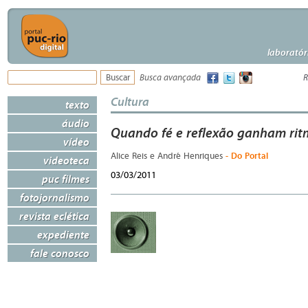
laboratór
Busca avançada
R
Cultura
texto
áudio
Quando fé e reflexão ganham ri
vídeo
- Do Portal
Alice Reis e André Henriques
videoteca
03/03/2011
puc filmes
fotojornalismo
revista eclética
expediente
fale conosco