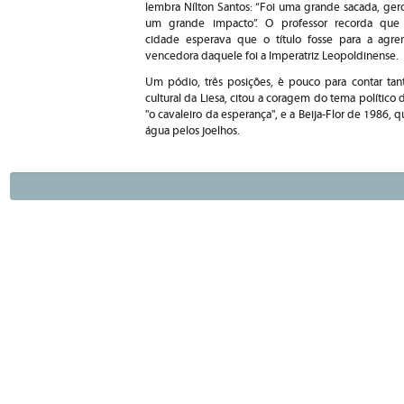
lembra Nílton Santos: “Foi uma grande sacada, ger
um grande impacto”. O professor recorda que
cidade esperava que o título fosse para a agre
vencedora daquele foi a Imperatriz Leopoldinense.
Um pódio, três posições, é pouco para contar tanta
cultural da Liesa, citou a coragem do tema político 
"o cavaleiro da esperança", e a Beija-Flor de 1986, 
água pelos joelhos.