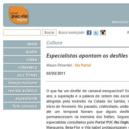
laboratór
Busca avançada
R
Cultura
texto
áudio
Especialistas apontam os desfiles
vídeo
- Do Portal
Mauro Pimentel
videoteca
03/03/2011
puc filmes
fotojornalismo
revista eclética
O que faz um desfile de carnaval inesquecível? Es
ano, a superação é a palavra de ordem das escol
expediente
atingidas pelo incêndio na Cidade do Samba, 
fale conosco
início de fevereiro. No passado, criatividade, união
até um temporal fizeram que alguns desfil
permanecessem na memória dos foliões. Segun
Portal PUC-Rio Digit
especialistas consultados pelo
Mangueira, Beija-Flor e Vila Isabel protagonizaram 