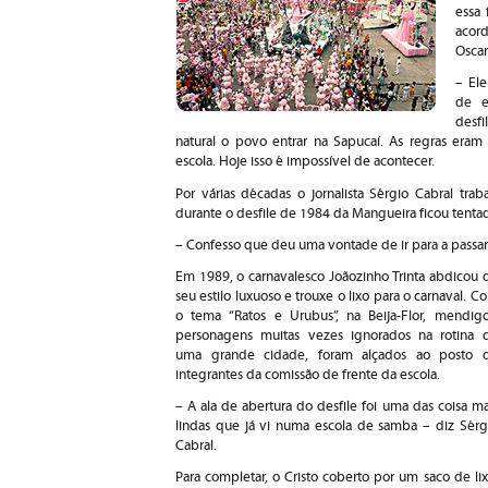
essa 
acord
Oscar
– El
de e
desfi
natural o povo entrar na Sapucaí. As regras era
escola. Hoje isso é impossível de acontecer.
Por várias décadas o jornalista Sérgio Cabral tra
durante o desfile de 1984 da Mangueira ficou tentado
– Confesso que deu uma vontade de ir para a passar
Em 1989, o carnavalesco Joãozinho Trinta abdicou 
seu estilo luxuoso e trouxe o lixo para o carnaval. C
o tema “Ratos e Urubus”, na Beija-Flor, mendigo
personagens muitas vezes ignorados na rotina 
uma grande cidade, foram alçados ao posto 
integrantes da comissão de frente da escola.
– A ala de abertura do desfile foi uma das coisa ma
lindas que já vi numa escola de samba – diz Sérg
Cabral.
Para completar, o Cristo coberto por um saco de lix