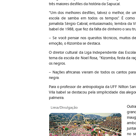
três maiores desfiles da história da Sapucaí.
“Um dos melhores desfiles, talvez o melhor, de u
escola de samba em todos os tempos”. É como
jornalista Sérgio Cabral, entusiasmado, lembra da Vi
Isabel de 1988, que fez da falta de dinheiro o seu tr
– Se você pensar nos quesitos técnicos, muitos de
emoção, o Kizomba se destaca.
O diretor cultural da Liga Independente das Escol
tema da escola de Noel Rosa, “Kizomba, festa da raç
os negros.
– Nações africanas vieram de todos os cantos para p
negra.
Para o professor de antropologia da UFF Nílton Sant
Vila Isabel se destacou pela simplicidade das alegor
palmeira.
Outr
Liesa/Divulgação
gran
inau
ambo
junta
no se