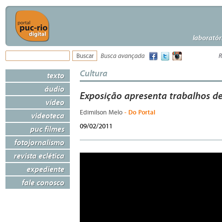
laboratór
Busca avançada
R
Cultura
texto
áudio
Exposição apresenta trabalhos d
vídeo
- Do Portal
Edimilson Melo
videoteca
09/02/2011
puc filmes
fotojornalismo
revista eclética
expediente
fale conosco