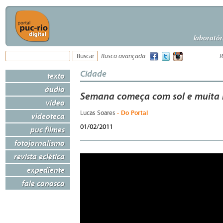
laboratór
Busca avançada
R
Cidade
texto
áudio
Semana começa com sol e muita 
vídeo
- Do Portal
Lucas Soares
videoteca
01/02/2011
puc filmes
fotojornalismo
revista eclética
expediente
fale conosco