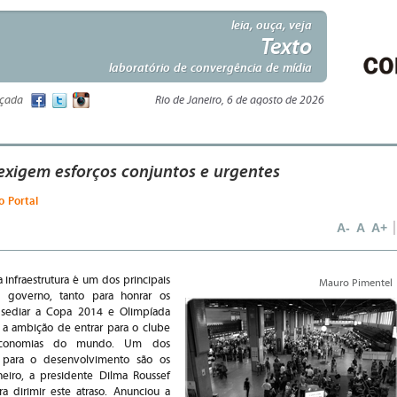
leia, ouça, veja
Texto
laboratório de convergência de mídia
nçada
Rio de Janeiro, 6 de agosto de 2026
exigem esforços conjuntos e urgentes
o Portal
A-
A
A+
infraestrutura é um dos principais
Mauro Pimentel
 governo, tanto para honrar os
sediar a Copa 2014 e Olimpíada
 a ambição de entrar para o clube
 economias do mundo. Um dos
s para o desenvolvimento são os
neiro, a presidente Dilma Roussef
 dirimir este atraso. Anunciou a