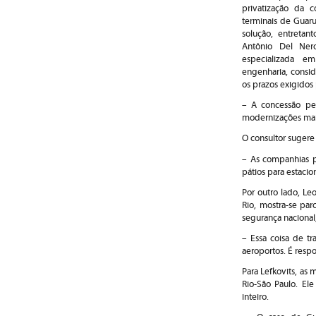
privatização da 
terminais de Guaru
solução, entreta
Antônio Del Ner
especializada e
engenharia, consid
os prazos exigidos
– A concessão per
modernizações mais 
O consultor sugere
– As companhias po
pátios para estacio
Por outro lado, Le
Rio, mostra-se pa
segurança nacional,
– Essa coisa de t
aeroportos. É respo
Para Lefkovits, as
Rio-São Paulo. El
inteiro.