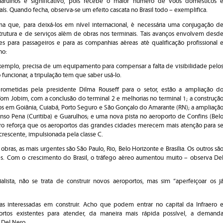
ulhos é significativo, pois recebe o maior número de voos domésticos 
aís. Quando fecha, observa-se um efeito cascata no Brasil todo – exemplifica.
rma que, para deixá-los em nível internacional, é necessária uma conjugação d
trutura e de serviços além de obras nos terminais. Tais avanços envolvem desd
es para passageiros e para as companhias aéreas até qualificação profissional 
no:
xemplo, precisa de um equipamento para compensar a falta de visibilidade pelo
o funcionar, a tripulação tem que saber usá-lo.
rometidas pela presidente Dilma Rouseff para o setor, estão a ampliação d
om Jobim, com a conclusão do terminal 2 e melhorias no terminal 1; a construçã
s em Goiânia, Cuiabá, Porto Seguro e São Gonçalo do Amarante (RN); a ampliaçã
nso Pena (Curitiba) e Guarulhos; e uma nova pista no aeroporto de Confins (Bel
ro reforça que os aeroportos das grandes cidades merecem mais atenção para s
crescente, impulsionada pela classe C.
obras, as mais urgentes são São Paulo, Rio, Belo Horizonte e Brasília. Os outros sã
s. Com o crescimento do Brasil, o tráfego aéreo aumentou muito – observa De
lista, não se trata de construir novos aeroportos, mas sim “aperfeiçoar os j
s interessadas em construir. Acho que podem entrar no capital da Infraero 
ortos existentes para atender, da maneira mais rápida possível, a demand
 Del Nero.