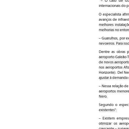
– O caso de Guar
internacionais do p
O especialista afi
avanços de infraes
melhores instalaçõ
melhorias no entor
– Guarulhos, por e
nevoeiros. Para iss
Dentre as obras p
aeroporto Galeão-T
de novos aeroporto
nos aeroportos Afo
Horizonte). Del Ne
ajustar à demanda 
– Nessa relação de 
aeroportos menore
Nero.
Segundo o especia
existentes":
– Existem empresa
otimizar os aerop
crescente – sugere