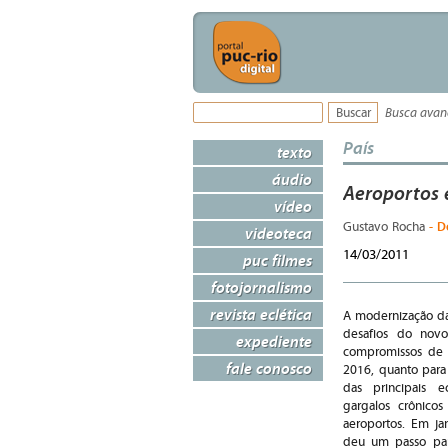
Busca ava
País
texto
áudio
Aeroportos 
vídeo
- D
Gustavo Rocha
videoteca
14/03/2011
puc filmes
fotojornalismo
revista eclética
A modernização da 
desafios do novo
expediente
compromissos de 
fale conosco
2016, quanto para
das principais
gargalos crônico
aeroportos. Em ja
deu um passo para