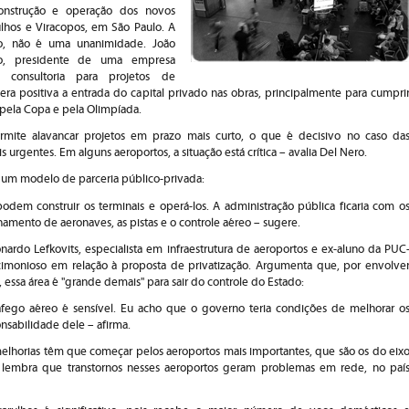
construção e operação dos novos
lhos e Viracopos, em São Paulo. A
nto, não é uma unanimidade. João
o, presidente de uma empresa
m consultoria para projetos de
era positiva a entrada do capital privado nas obras, principalmente para cumpri
 pela Copa e pela Olimpíada.
mite alavancar projetos em prazo mais curto, o que é decisivo no caso da
urgentes. Em alguns aeroportos, a situação está crítica – avalia Del Nero.
 um modelo de parceria público-privada:
dem construir os terminais e operá-los. A administração pública ficaria com o
namento de aeronaves, as pistas e o controle aéreo – sugere.
onardo Lefkovits, especialista em infraestrutura de aeroportos e ex-aluno da PUC
rcimonioso em relação à proposta de privatização. Argumenta que, por envolve
 essa área é "grande demais" para sair do controle do Estado:
rafego aéreo é sensível. Eu acho que o governo teria condições de melhorar o
nsabilidade dele – afirma.
 melhorias têm que começar pelos aeroportos mais importantes, que são os do eix
e lembra que transtornos nesses aeroportos geram problemas em rede, no paí