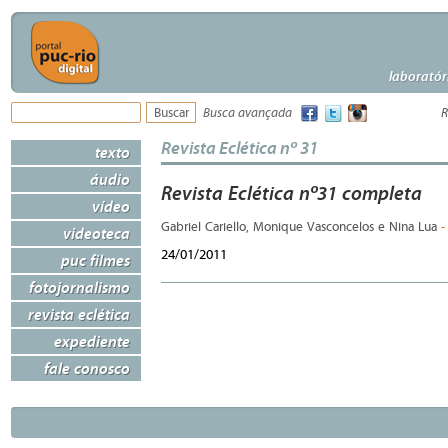
laboratór
Busca avançada
R
Revista Eclética nº 31
texto
áudio
Revista Eclética nº31 completa
vídeo
-
Gabriel Cariello, Monique Vasconcelos e Nina Lua
videoteca
24/01/2011
puc filmes
fotojornalismo
revista eclética
expediente
fale conosco