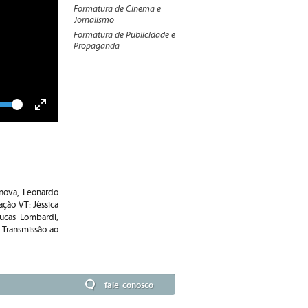
Formatura de Cinema e
Jornalismo
Formatura de Publicidade e
Propaganda
lume
Toggle
Fullscreen
anova, Leonardo
ação VT: Jéssica
Lucas Lombardi;
 Transmissão ao
fale conosco