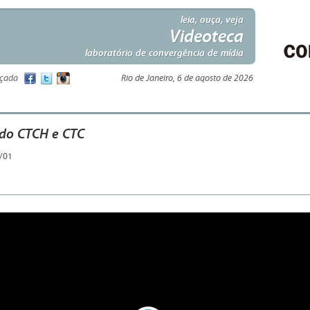
leia, ouça, veja
Videoteca
laboratório de convergência de mídia
nçada
Rio de Janeiro, 6 de agosto de 2026
do CTCH e CTC
/01