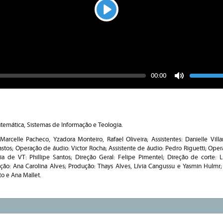
Play
Seek
Vo
Current
00:00
time
Toggle
Mute
Matemática, Sistemas de Informação e Teologia.
Marcelle Pacheco, Yzadora Monteiro, Rafael Oliveira; Assistentes: Danielle Vill
astos; Operação de áudio: Victor Rocha; Assistente de áudio: Pedro Riguetti; Oper
ia de VT: Phillipe Santos; Direção Geral: Felipe Pimentel; Direção de corte: 
eção: Ana Carolina Alves; Produção: Thays Alves, Lívia Cangussu e Yasmin Hulmr;
to e Ana Mallet.