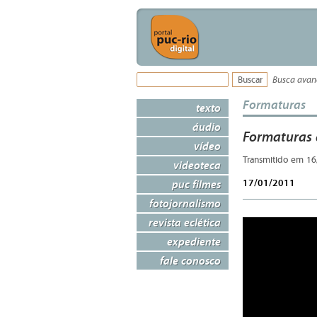
Busca ava
Formaturas
texto
áudio
Formaturas 
vídeo
Transmitido em 16
videoteca
17/01/2011
puc filmes
fotojornalismo
revista eclética
expediente
fale conosco