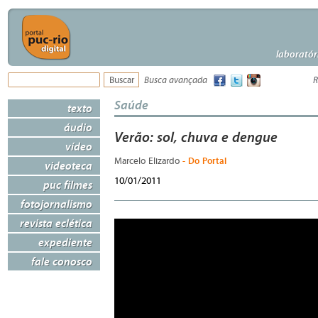
laboratór
Busca avançada
R
Saúde
texto
áudio
Verão: sol, chuva e dengue
vídeo
- Do Portal
Marcelo Elizardo
videoteca
10/01/2011
puc filmes
fotojornalismo
revista eclética
expediente
fale conosco