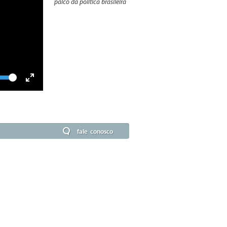
palco da política brasileira
lume
Toggle
Fullscreen
fale conosco