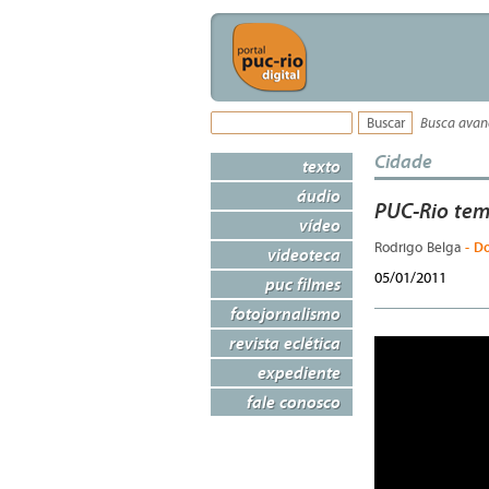
Busca ava
Cidade
texto
áudio
PUC-Rio tem
vídeo
- D
Rodrigo Belga
videoteca
05/01/2011
puc filmes
fotojornalismo
revista eclética
expediente
fale conosco