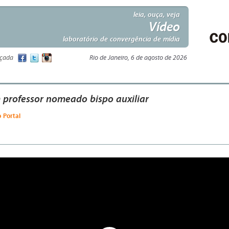
leia, ouça, veja
Vídeo
laboratório de convergência de mídia
nçada
Rio de Janeiro, 6 de agosto de 2026
 professor nomeado bispo auxiliar
o Portal