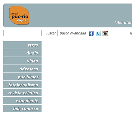
laboratór
Busca avançada
R
texto
áudio
vídeo
videoteca
puc filmes
fotojornalismo
revista eclética
expediente
fale conosco