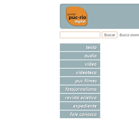
Busca ava
texto
áudio
vídeo
videoteca
puc filmes
fotojornalismo
revista eclética
expediente
fale conosco