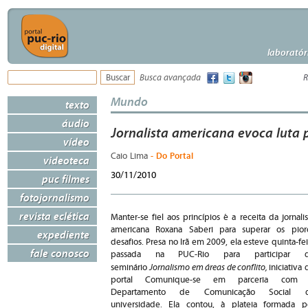
laboratór
Busca avançada
R
Mundo
texto
áudio
Jornalista americana evoca luta 
vídeo
- Do Portal
Caio Lima
videoteca
30/11/2010
puc filmes
fotojornalismo
revista eclética
Manter-se fiel aos princípios é a receita da jornalis
americana Roxana Saberi para superar os pior
expediente
desafios. Presa no Irã em 2009, ela esteve quinta-fei
fale conosco
passada na PUC-Rio para participar 
Jornalismo em áreas de conflito,
seminário
iniciativa 
portal Comunique-se em parceria com
Departamento de Comunicação Social 
universidade. Ela contou, à plateia formada p