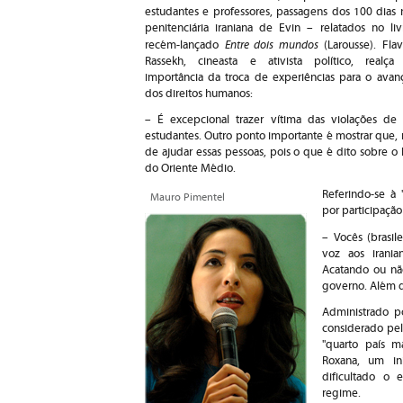
estudantes e professores, passagens dos 100 dias 
penitenciária iraniana de Evin – relatados no liv
Entre dois mundos
recém-lançado
(Larousse). Flav
Rassekh, cineasta e ativista político, realça
importância da troca de experiências para o avan
dos direitos humanos:
– É excepcional trazer vítima das violações de d
estudantes. Outro ponto importante é mostrar que,
de ajudar essas pessoas, pois o que é dito sobre o I
do Oriente Médio.
Referindo-se à 
Mauro Pimentel
por participação 
– Vocês (brasil
voz aos irania
Acatando ou nã
governo. Além do
Administrado p
considerado pe
"quarto país m
Roxana, um ini
dificultado o 
regime.