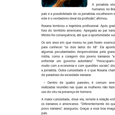
A jornalista e
humanos no Bras
país e a possibilidade de os jornalistas escolherem di
este é o verdadeiro ideal da profissão”, afirmou.
Roxana lembrou a trajetória profissional. Após gr
fora do território americano. Apegada ao pai iran
Médio foi consequência, até que a oportunidade sur
Os seis anos em que morou no país foram essencia
para conhecer "os dois lados do Irã". Ela apont
algumas peculiaridades despercebidas pela gran
mídia, como a coragem dos jovens iranianos "
enfrentar um governo autoritário". “Preocupam-
muito com a economia e com questões sociais”, dis
a jornalista. Outra curiosidade é o que Roxana cha
de paradoxo da sociedade iraniana:
– Dentro de quatro paredes, é comum ser
realizadas reuniões nas quais as mulheres não faz
uso do véu na presença de homens.
A maior curiosidade, disse ela, remete à relação ent
os iranianos e americanos. “Diferentemente do qu
povo iraniano”, assegurou. Graças a essa boa ima
país.