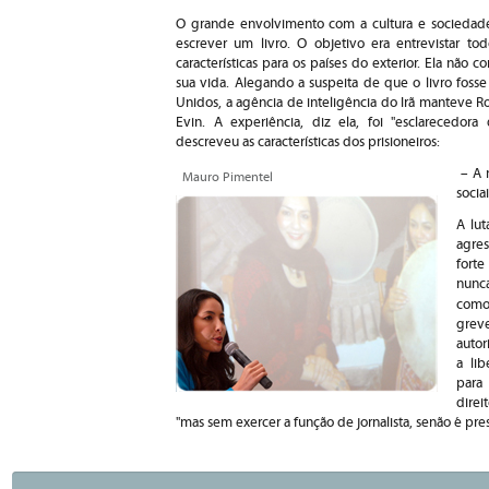
O grande envolvimento com a cultura e sociedade
escrever um livro. O objetivo era entrevistar tod
características para os países do exterior. Ela não
sua vida. Alegando a suspeita de que o livro fos
Unidos, a agência de inteligência do Irã manteve R
Evin. A experiência, diz ela, foi "esclarecedora
descreveu as características dos prisioneiros:
– A m
Mauro Pimentel
socia
A lut
agres
forte
nunca
como
grev
auto
a li
para
direi
"mas sem exercer a função de jornalista, senão é pre