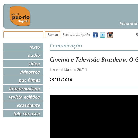
laboratór
Busca avançada
R
Comunicação
texto
áudio
Cinema e Televisão Brasileira: O 
vídeo
Transmitida em 26/11
videoteca
29/11/2010
puc filmes
fotojornalismo
revista eclética
expediente
fale conosco