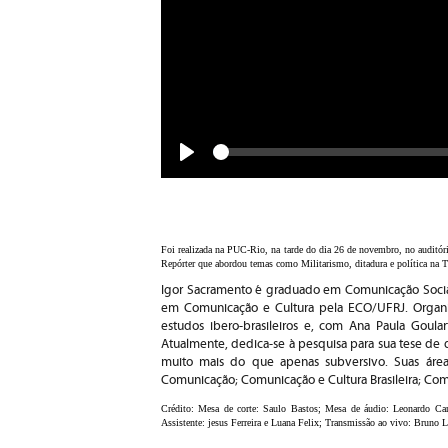
Seek
Play
Foi realizada na PUC-Rio, na tarde do dia 26 de novembro, no auditó
Repórter que abordou temas como Militarismo, ditadura e política na 
Igor Sacramento é graduado em Comunicação Social
em Comunicação e Cultura pela ECO/UFRJ. Organiz
estudos ibero-brasileiros e, com Ana Paula Goulart
Atualmente, dedica-se à pesquisa para sua tese de 
muito mais do que apenas subversivo. Suas áreas 
Comunicação; Comunicação e Cultura Brasileira; Comu
Crédito: Mesa de corte: Saulo Bastos; Mesa de áudio: Leonardo Car
Assistente: jesus Ferreira e Luana Felix; Transmissão ao vivo: Bruno 