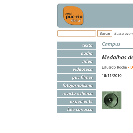
Busca ava
Campus
texto
áudio
Medalhas de
vídeo
- D
Eduardo Rocha
videoteca
18/11/2010
puc filmes
fotojornalismo
revista eclética
expediente
fale conosco