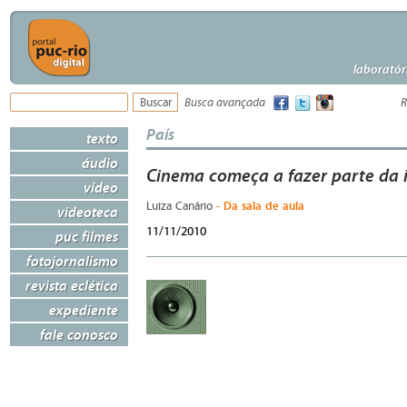
laboratór
Busca avançada
R
País
texto
áudio
Cinema começa a fazer parte da i
vídeo
- Da sala de aula
Luiza Canário
videoteca
11/11/2010
puc filmes
fotojornalismo
revista eclética
expediente
fale conosco