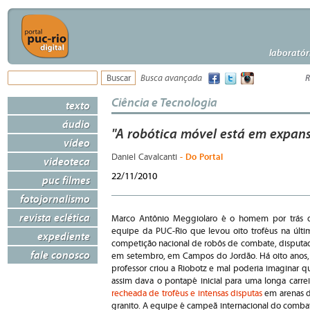
laboratór
Busca avançada
R
Ciência e Tecnologia
texto
áudio
"A robótica móvel está em expans
vídeo
- Do Portal
Daniel Cavalcanti
videoteca
22/11/2010
puc filmes
fotojornalismo
revista eclética
Marco Antônio Meggiolaro é o homem por trás 
equipe da PUC-Rio que levou oito troféus na últi
expediente
competição nacional de robôs de combate, disputa
fale conosco
em setembro, em Campos do Jordão. Há oito anos,
professor criou a Riobotz e mal poderia imaginar q
assim dava o pontapé inicial para uma longa carrei
recheada de troféus e intensas disputas
em arenas 
granito. A equipe é campeã internacional do comba