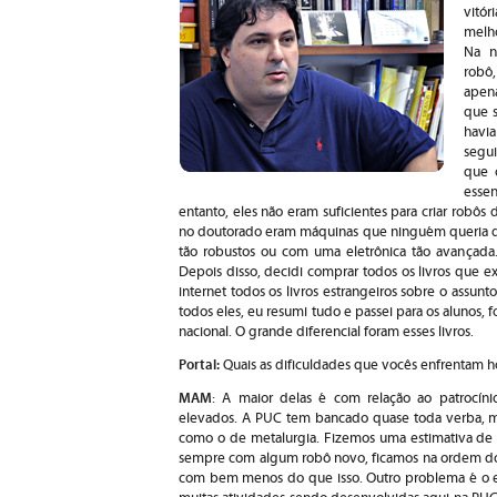
vitó
melho
Na n
robô
apen
que 
havi
segu
que 
esse
entanto, eles não eram suficientes para criar robôs
no doutorado eram máquinas que ninguém queria dest
tão robustos ou com uma eletrônica tão avançada. 
Depois disso, decidi comprar todos os livros que 
internet todos os livros estrangeiros sobre o assunt
todos eles, eu resumi tudo e passei para os alunos,
nacional. O grande diferencial foram esses livros.
Portal:
Quais as dificuldades que vocês enfrentam h
MAM
: A maior delas é com relação ao patrocínio
elevados. A PUC tem bancado quase toda verba, m
como o de metalurgia. Fizemos uma estimativa de
sempre com algum robô novo, ficamos na ordem dos
com bem menos do que isso. Outro problema é o es