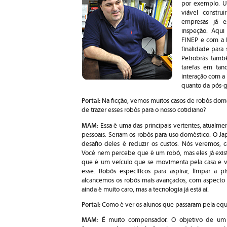
por exemplo. U
viável constru
empresas já e
inspeção. Aqui
FINEP e com a E
finalidade para
Petrobrás tamb
tarefas em ta
interação com a 
quanto da pós-
Portal:
Na ficção, vemos muitos casos de robôs domé
de trazer esses robôs para o nosso cotidiano?
MAM
: Essa é uma das principais vertentes, atualm
pessoais. Seriam os robôs para uso doméstico. O J
desafio deles é reduzir os custos. Nós veremos, 
Você nem percebe que é um robô, mas eles já exis
que é um veículo que se movimenta pela casa e v
esse. Robôs específicos para aspirar, limpar a p
alcancemos os robôs mais avançados, com aspecto h
ainda é muito caro, mas a tecnologia já está aí.
Portal:
Como é ver os alunos que passaram pela eq
MAM
: É muito compensador. O objetivo de um 