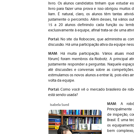
livro. Os alunos candidatos tinham que estudar es
livro para fazer uma prova e isso obrigou muitos d
liam. É natural, claro, os alunos têm tantas ativ
justamente o percorrido. Além desses, há vários o
15 a 20 alunos definindo cada função ou lem
exclusivamente à equipe, afinal trata-se de uma at
Portal:
No site da Robocore, que administra as com
discussão. Há uma participação ativa da equipe ne
MAM
: Há muita participação. Vários atuais m
fórum] foram membros da Riobotz. A principal at
justamente responder a perguntas. Naquele espaço 
até discussões e conversas sobre as competições
estimulamos os novos alunos a entrar lá, pois eles 
volta da equipe.
Portal:
Como você vê o mercado brasileiro de robó
está sendo usada?
MAM
: A robó
Isabela Sued
Principalmente 
de inspeção, co
Brasil. É uma t
os equipamentos
bem complexo, 