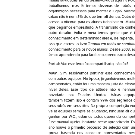
muitas atividades sendo desenvolvidas aqui na PUC
trabalhamos, mas lá temos dezenas de robôs,
organização necessária para manter o lugar? Mesmo
caixas não é nem 5% do que tem ali dentro. Outro de
acesso a oficinas para os alunos trabalharem. Muita
que pegamos emprestado. A transmissão de conhec
outro desafio. Volta e meia temos gente que é 
conhecimento em determinada área e, de repente, r
Tutorial em robôs de combat
isso que escrevi o livro
conhecimento para os novos alunos. Desde 2003, eu
íamos aprendendo para facilitar o aprendizado dess
Portal:
Mas esse livro foi compartilhado, não foi?
MAM
: Sim, resolvemos partilhar esse conhecimen
com outras equipes. Na época, já ganhávamos muit
campeonatos, então foi uma maneira justa de elevar
nível deles. Esse tipo de atitude não é nenhu
novidade nos Estados Unidos. Várias equip
também fazem isso e contam 99% dos segredos 
seus robôs em seus sites. Na própria competição vo
vê as equipes sempre se ajudando, ninguém ali qu
ganhar por W.O., estamos todos querendo competi
Esse manual ajudou bastante nesse aprendizado. Es
ano houve o primeiro processo de seleção com u
prova baseada nos conceitos apresentados nes