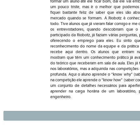
formar um aluno até ele ficar bom, daí ele vai embo
um pouco triste, mas é o melhor que podemos f
fiquei bastante feliz de saber que eles são abs
mercado quando se formam. A Riobotz é conheci
todo. Tive alunos que já vieram falar comigo e me
os entrevistadores, quando descobriam que o 
participado da Riobotz, já faziam várias perguntas,
oferecendo o emprego para eles. Eu sinto qu
reconhecimento do nome da equipe e da prática
recebe aqui dentro. Os alunos que entram n
mostram que têm um conhecimento prático já av
do teórico que receberam em sala de aula. Eles já 
nos laboratórios, mas a adquirida nas competições
profunda. Aqui o aluno aprende o “know why” (sab
na competição ele aprende o “know how” (saber co
um conjunto de detalhes necessários para aperf
aprender na carga horária de um laboratório,
engenheiro.