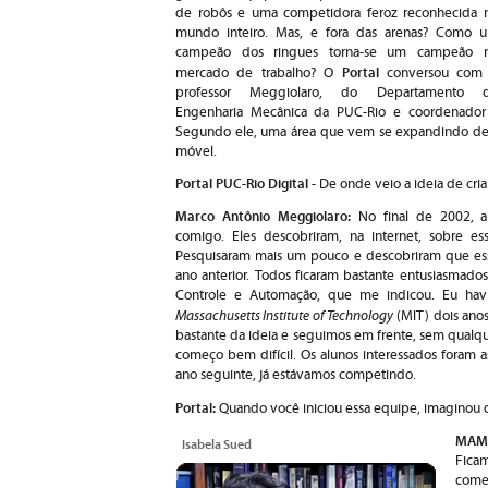
de robôs e uma competidora feroz reconhecida 
mundo inteiro. Mas, e fora das arenas? Como 
campeão dos ringues torna-se um campeão 
Portal
mercado de trabalho? O
conversou com
professor Meggiolaro, do Departamento 
Engenharia Mecânica da PUC-Rio e coordenador 
Segundo ele, uma área que vem se expandindo de fo
móvel.
Portal PUC-Rio Digital
- De onde veio a ideia de cri
Marco Antônio Meggiolaro:
No final de 2002, a
comigo. Eles descobriram, na internet, sobre e
Pesquisaram mais um pouco e descobriram que essa
ano anterior. Todos ficaram bastante entusiasmado
Controle e Automação, que me indicou. Eu hav
Massachusetts Institute of Technology
(MIT) dois anos
bastante da ideia e seguimos em frente, sem qualqu
começo bem difícil. Os alunos interessados foram a
ano seguinte, já estávamos competindo.
Portal:
Quando você iniciou essa equipe, imaginou 
MA
Isabela Sued
Fica
come