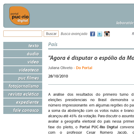
laboratór
Busca avançada
R
País
texto
áudio
"Agora é disputar o espólio da M
vídeo
- Do Portal
Juliana Oliveto
videoteca
28/10/2010
puc filmes
fotojornalismo
revista eclética
A análise dos resultados do primeiro turno d
eleições presidenciais no Brasil demonstra 
expediente
número impressionante: em algumas regiões do paí
fale conosco
a soma da abstenção com os votos nulos e branc
alcançou até 45% da votação. Para discutir o assunto
avaliar a geografia eleitoral do país nessa primei
Portal PUC-Rio Digital
fase do pleito, o
convers
com o professor Cesar Romero Jacob, 