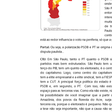
onde 
São P
ento
inte
muita
de t
Paul
contr
está ao redor influencia o voto na periferia, só que a
Portal:
Ou seja, a polarizacão PSDB e PT se origina 
disputa paulista...
CRJ:
Em São Paulo, tanto o PT quanto o PSDB s
partidos mais bem estruturados. São Paulo tem 
terço do PIB, tem um quinto do eleitorado, é o cent
do capitalismo. Logo, como centro do capitalism
tem a elite empresarial e a elite sindical, tem a FIESP
tem a CUT. A principal força política do estado é
PSDB e, em segundo, o PT. Com isso, não exis
espaço para as terceiras vias. Como ela não existe, n
há possibilidade de você imaginar que a partir 
Amazônia, dos povos da floresta do Acre, surja
terceira via, porque o eleitorado é pequeno. Não q
a tese não seja importante, não que a causa não s