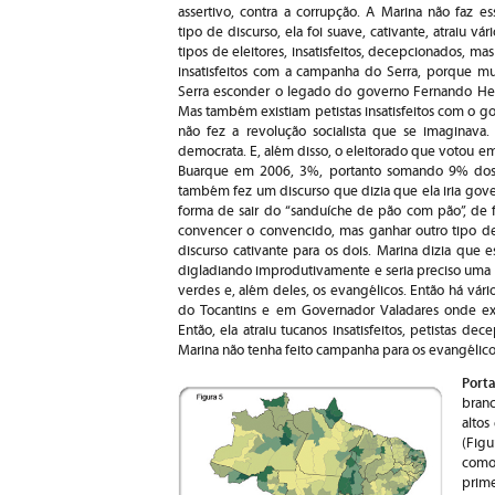
assertivo, contra a corrupção. A Marina não faz es
tipo de discurso, ela foi suave, cativante, atraiu vári
tipos de eleitores, insatisfeitos, decepcionados, 
insatisfeitos com a campanha do Serra, porque mui
Serra esconder o legado do governo Fernando Hen
Mas também existiam petistas insatisfeitos com o 
não fez a revolução socialista que se imaginava
democrata. E, além disso, o eleitorado que votou e
Buarque em 2006, 3%, portanto somando 9% dos vo
também fez um discurso que dizia que ela iria go
forma de sair do “sanduíche de pão com pão”, de fa
convencer o convencido, mas ganhar outro tipo d
discurso cativante para os dois. Marina dizia que 
digladiando improdutivamente e seria preciso uma lu
verdes e, além deles, os evangélicos. Então há vá
do Tocantins e em Governador Valadares onde ex
Então, ela atraiu tucanos insatisfeitos, petistas 
Marina não tenha feito campanha para os evangélico
Port
branc
altos
(Figu
como
prim