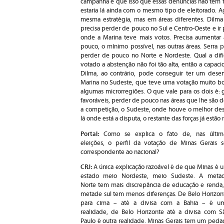
campanha é que isso que essas denúncias não tem t
estaria lá ainda com o mesmo tipo de eleitorado. A
mesma estratégia, mas em áreas diferentes. Dilma
precisa perder de pouco no Sul e Centro-Oeste e ir 
onde a Marina teve mais votos. Precisa aumentar
pouco, o mínimo possível, nas outras áreas. Serra 
perder de pouco no Norte e Nordeste. Qual a dif
votado a abstenção não foi tão alta, então a cap
Dilma, ao contrário, pode conseguir ter um dese
Marina no Sudeste, que teve uma votação muito b
algumas microrregiões. O que vale para os dois é:
favoráveis, perder de pouco nas áreas que lhe são de
a competição, o Sudeste, onde houve o melhor de
lá onde está a disputa, o restante das forças já estã
Portal:
Como se explica o fato de, nas últim
eleições, o perfil da votação de Minas Gerais s
correspondente ao nacional?
CRJ:
A única explicação razoável é de que Minas é 
estado meio Nordeste, meio Sudeste. A meta
Norte tem mais discrepância de educação e renda,
metade sul tem menos diferenças. De Belo Horizon
para cima – até a divisa com a Bahia – é u
realidade, de Belo Horizonte até a divisa com S
Paulo é outra realidade. Minas Gerais tem um peda