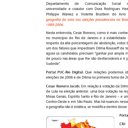
Departamento de Comunicação Social 
universidade e coautor com Dora Rodrigues Hee
Philippe Waniez e Violette Brustlein do livr
geografia do voto nas eleições presidenciais no Brasi
1989-2006
.
Nesta entrevista, Cesar Romero, como é mais conhec
no município do Rio de Janeiro e a estabilidade 
respeito da alta porcentagem de abstenção, votos br
um dos fatores que impediram Dilma Rousseff de te
agora os candidatos precisam “ganhar por ampla m
de pouco nas áreas que lhe são desfavoráveis e ir 
Sudeste”.
Portal PUC-Rio Digital:
Que relações podemos ide
eleições de 2006 e de Dilma no primeiro turno de 
Cesar Romero Jacob:
Em relação à votação da Dilm
de Lula na eleição anterior: uma boa votação na r
Minas Gerais, Espírito Santo e Rio de Janeiro – e u
Centro-Oeste e em São Paulo. Mas há nuances ness
a geografia não é estática, se modifica dentro desse
Porta
CRJ
: