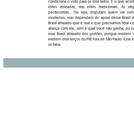
condiciona o voto para os dois lados. E o que aco
elites atrasadas, das elites tradicionais. As oli
pentecostais... Ou seja, disputam quem vai coma
modernos, mas dependem do apoio desse Brasil atr
Brasil atrasado que é real e que precisamos lidar 
aliança com ele, sem a qual você não ganha, ou nã
esse Brasil atrasado dos grotões, porque existem 
existem dois terços do PIB fora de São Paulo. Esse 
os fatos.