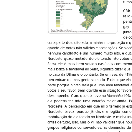
turno
CRJ:
relig
pente
gay,
junto
de c
certa parte do eleitorado, a minha interpretação é
grande de votos não-válidos e abstenções. Se voc
nenhum candidato é um número muito alto, é quase
Nordeste quase metade do eleitorado não votou 
Serra, ele é mais bem votado nas áreas com menos
mais baixa é favorável ao Serra, significa dizer qu
no caso da Dilma é o contrário. Se em vez de 45%
percentuais de mais gente votando. É claro que ela n
parte porque a área dela já é uma área favorável e
votos a seu favor. Sem dúvida essa situação favor
desempenho. Claro que ela teve no Maranhão 70% d
ela poderia ter tido uma votação maior ainda. 
Nordeste. A percepção era que ali o terreno já e
Nordeste talvez porque já dava a região como
mobilização do eleitorado no Nordeste. A minha int
antes de tudo, isso. Mas o PT não vai dizer que hou
grupos religiosos conservadores, as denúncias d