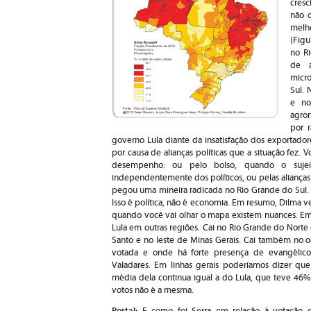
cres
não q
melh
(Figu
no Ri
de a
micr
Sul. 
e no
agro
por 
governo Lula diante da insatisfação dos exportador
por causa de alianças políticas que a situação fez.
desempenho: ou pelo bolso, quando o suje
independentemente dos políticos, ou pelas alianças 
pegou uma mineira radicada no Rio Grande do Sul. I
Isso é política, não é economia. Em resumo, Dilma
quando você vai olhar o mapa existem nuances. Em
Lula em outras regiões. Cai no Rio Grande do Norte 
Santo e no leste de Minas Gerais. Cai também no o
votada e onde há forte presença de evangélic
Valadares. Em linhas gerais poderíamos dizer qu
média dela continua igual a do Lula, que teve 4
votos não é a mesma.
Portal: