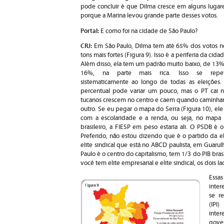
pode concluir é que Dilma cresce em alguns lugare
porque a Marina levou grande parte desses votos.
Portal:
E como foi na cidade de São Paulo?
CRJ:
Em São Paulo, Dilma tem até 65% dos votos n
tons mais fortes (Figura 9). Isso é a periferia da cidad
Além disso, ela tem um padrão muito baixo, de 13%
16%, na parte mais rica. Isso se repe
sistematicamente ao longo de todas as eleições.
percentual pode variar um pouco, mas o PT cai 
tucanos crescem no centro e caem quando caminham 
outro. Se eu pegar o mapa do Serra (Figura 10), ele
com a escolaridade e a renda, ou seja, no mapa 
brasileiro, a FIESP em peso estaria ali. O PSDB é o
Preferido, não estou dizendo que é o partido da el
elite sindical que está no ABCD paulista, em Guarul
Paulo é o centro do capitalismo, tem 1/3 do PIB bras
você tem elite empresarial e elite sindical, os dois la
Essa
inte
se re
(IPI
inte
gove