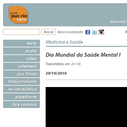
laboratór
Busca avançada
R
Medicina e Saúde
texto
áudio
Dia Mundial da Saúde Mental I
vídeo
Transmitido em 21/10
videoteca
29/10/2010
puc filmes
fotojornalismo
revista eclética
expediente
fale conosco