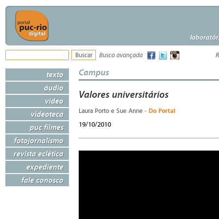
laboratór
Busca avançada
R
Campus
texto
áudio
Valores universitários
vídeo
- Do Portal
Laura Porto e Sue Anne
videoteca
19/10/2010
puc filmes
fotojornalismo
revista eclética
expediente
fale conosco