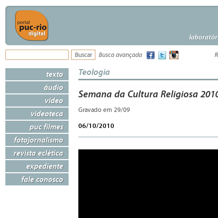
laboratór
Busca avançada
R
Teologia
texto
áudio
Semana da Cultura Religiosa 201
vídeo
Gravado em 29/09
videoteca
06/10/2010
puc filmes
fotojornalismo
revista eclética
expediente
fale conosco