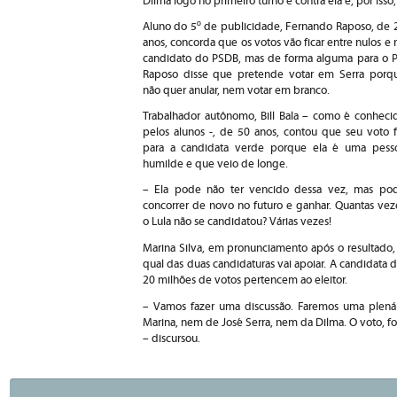
Dilma logo no primeiro turno é contra ela e, por isso,
Aluno do 5º de publicidade, Fernando Raposo, de 
anos, concorda que os votos vão ficar entre nulos e 
candidato do PSDB, mas de forma alguma para o P
Raposo disse que pretende votar em Serra porq
não quer anular, nem votar em branco.
Trabalhador autônomo, Bill Bala – como é conheci
pelos alunos -, de 50 anos, contou que seu voto f
para a candidata verde porque ela é uma pess
humilde e que veio de longe.
– Ela pode não ter vencido dessa vez, mas po
concorrer de novo no futuro e ganhar. Quantas vez
o Lula não se candidatou? Várias vezes!
Marina Silva, em pronunciamento após o resultado,
qual das duas candidaturas vai apoiar. A candidata 
20 milhões de votos pertencem ao eleitor.
– Vamos fazer uma discussão. Faremos uma plenári
Marina, nem de José Serra, nem da Dilma. O voto, fora
– discursou.