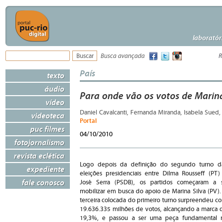
laboratór
Busca avançada
R
País
texto
áudio
Para onde vão os votos de Marina
vídeo
Daniel Cavalcanti, Fernanda Miranda, Isabela Sued
videoteca
Portal
puc filmes
04/10/2010
fotojornalismo
revista eclética
Logo depois da definição do segundo turno d
expediente
eleições presidenciais entre Dilma Rousseff (PT)
fale conosco
José Serra (PSDB), os partidos começaram a 
mobilizar em busca do apoio de Marina Silva (PV).
terceira colocada do primeiro turno surpreendeu c
19.636.335 milhões de votos, alcançando a marca 
19,3%, e passou a ser uma peça fundamental 