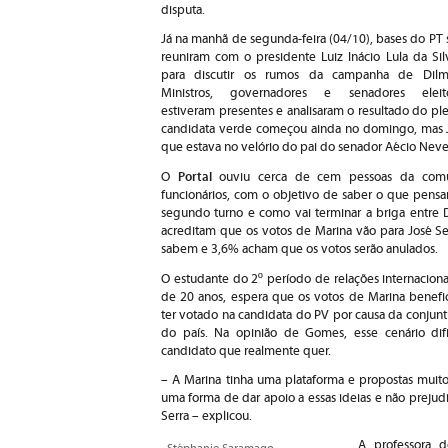
disputa.
Já na manhã de segunda-feira (04/10), bases do PT 
reuniram com o presidente Luiz Inácio Lula da Sil
para discutir os rumos da campanha de Dilm
Ministros, governadores e senadores eleit
estiveram presentes e analisaram o resultado do pl
candidata verde começou ainda no domingo, mas Jo
que estava no velório do pai do senador Aécio Neve
Portal
O
ouviu cerca de cem pessoas da comuni
funcionários, com o objetivo de saber o que pensa
segundo turno e como vai terminar a briga entre D
acreditam que os votos de Marina vão para José S
sabem e 3,6% acham que os votos serão anulados.
O estudante do 2º período de relações internacion
de 20 anos, espera que os votos de Marina benefic
ter votado na candidata do PV por causa da conjuntur
do país. Na opinião de Gomes, esse cenário dif
candidato que realmente quer.
– A Marina tinha uma plataforma e propostas muito
uma forma de dar apoio a essas ideias e não prejud
Serra – explicou.
A professora 
Stéphanie Saramago