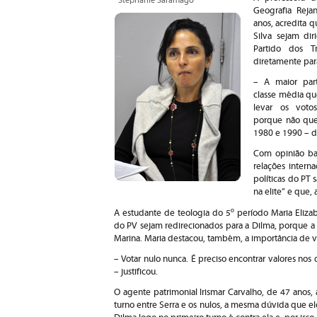
Geografia Reja
anos, acredita q
Silva sejam dir
Partido dos T
diretamente par
– A maior par
classe média qu
levar os voto
porque não que
1980 e 1990 – d
Com opinião ba
relações intern
políticas do PT
na elite” e que,
A estudante de teologia do 5º período Maria Eliza
do PV sejam redirecionados para a Dilma, porque a
Marina. Maria destacou, também, a importância de v
– Votar nulo nunca. É preciso encontrar valores no
– justificou.
O agente patrimonial Irismar Carvalho, de 47 anos,
turno entre Serra e os nulos, a mesma dúvida que e