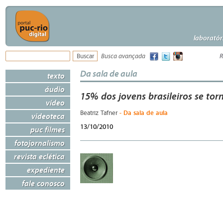
laboratór
Busca avançada
R
Da sala de aula
texto
áudio
15% dos jovens brasileiros se t
vídeo
- Da sala de aula
Beatriz Tafner
videoteca
13/10/2010
puc filmes
fotojornalismo
revista eclética
expediente
fale conosco