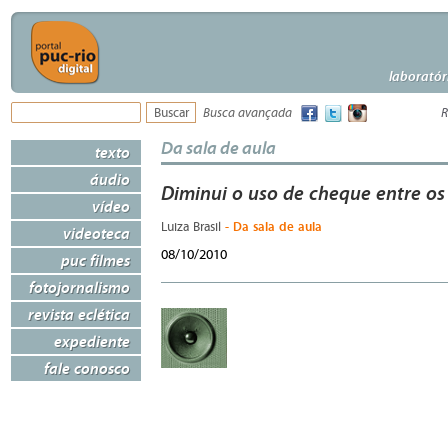
laboratór
Busca avançada
R
Da sala de aula
texto
áudio
Diminui o uso de cheque entre os 
vídeo
- Da sala de aula
Luiza Brasil
videoteca
08/10/2010
puc filmes
fotojornalismo
revista eclética
expediente
fale conosco