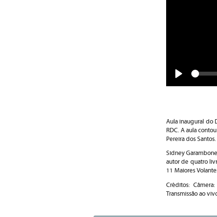
Play
Aula inaugural do 
RDC. A aula contou
Pereira dos Santos.
Sidney Garambone é
autor de quatro liv
11 Maiores Volantes
Créditos: Câmera
Transmissão ao viv