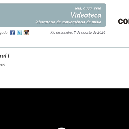
leia, ouça, veja
Videoteca
laboratório de convergência de mídia
nçada
Rio de Janeiro, 7 de agosto de 2026
al I
/09