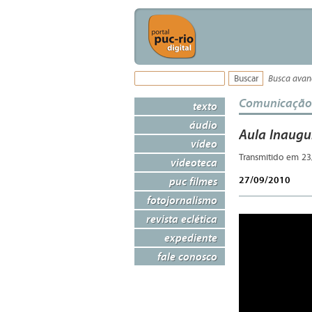
Busca ava
Comunicação
texto
áudio
Aula Inaugur
vídeo
Transmitido em 23
videoteca
27/09/2010
puc filmes
fotojornalismo
revista eclética
expediente
fale conosco