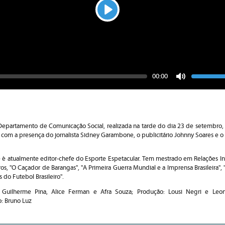
Play
Seek
Vo
Current
00:00
time
Toggle
Mute
Departamento de Comunicação Social, realizada na tarde do dia 23 de setembro, 
 com a presença do jornalista Sidney Garambone, o publicitário Johnny Soares e o
 atualmente editor-chefe do Esporte Espetacular. Tem mestrado em Relações Int
ros, "O Caçador de Barangas", "A Primeira Guerra Mundial e a Imprensa Brasileira", 
 do Futebol Brasileiro".
: Guilherme Pina, Alice Ferman e Afra Souza; Produção: Lousi Negri e Leon
o: Bruno Luz