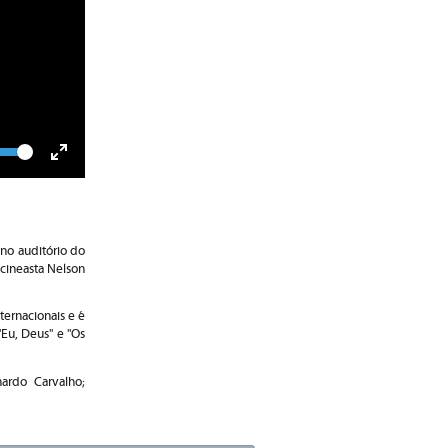
lume
Toggle
Fullscreen
no auditório do
 cineasta Nelson
ernacionais e é
"Eu, Deus" e "Os
ardo Carvalho;